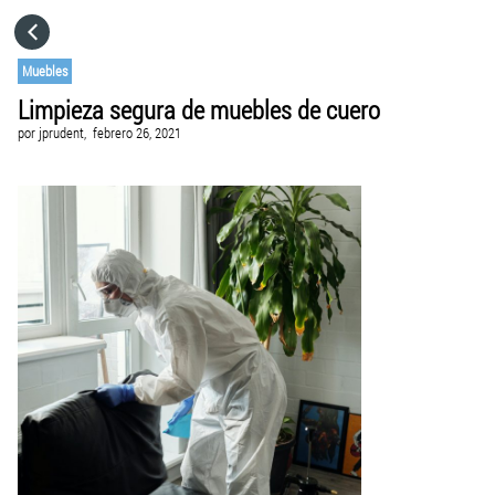
HOME
Muebles
Limpieza segura de muebles de cuero
CATEGORÍAS
por
jprudent,
febrero 26, 2021
IR A
VISITA EL SITIO WEB