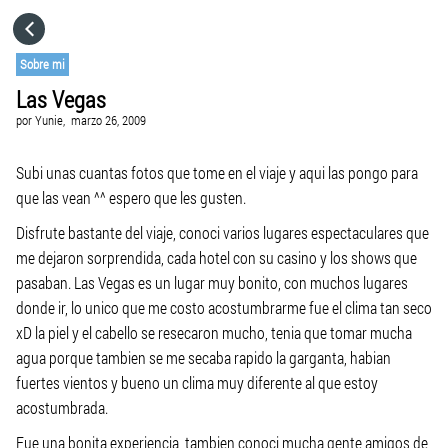
HOME
Sobre mi
Las Vegas
CATEGORÍAS
por
Yunie,
marzo 26, 2009
IR A
Subi unas cuantas fotos que tome en el viaje y aqui las pongo para
que las vean ^^ espero que les gusten.
Disfrute bastante del viaje, conoci varios lugares espectaculares que
VISITA EL SITIO WEB
me dejaron sorprendida, cada hotel con su casino y los shows que
pasaban. Las Vegas es un lugar muy bonito, con muchos lugares
donde ir, lo unico que me costo acostumbrarme fue el clima tan seco
xD la piel y el cabello se resecaron mucho, tenia que tomar mucha
agua porque tambien se me secaba rapido la garganta, habian
fuertes vientos y bueno un clima muy diferente al que estoy
acostumbrada.
Fue una bonita experiencia, tambien conoci mucha gente amigos de