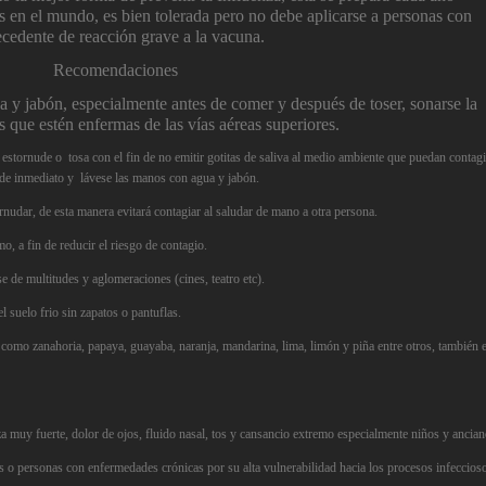
es en el mundo, es bien tolerada pero no debe aplicarse a personas con
tecedente de reacción grave a la vacuna.
Recomendaciones
a y jabón, especialmente
antes de comer y después de toser, sonarse la
s que estén enfermas de las vías aéreas superiores.
estornude o tosa con el fin de no emitir gotitas de saliva al medio ambiente que puedan contagi
 de inmediato y lávese las manos con agua y jabón.
ornudar, de esta manera evitará contagiar al saludar de mano a otra persona.
o, a fin de reducir el riesgo de contagio.
se de multitudes y aglomeraciones (cines, teatro etc).
l suelo frio sin zapatos o pantuflas.
como zanahoria, papaya, guayaba, naranja, mandarina, lima, limón y piña entre otros, también 
a muy fuerte, dolor de ojos, fluido nasal, tos y cansancio extremo especialmente niños y ancian
s o personas con enfermedades crónicas por su alta vulnerabilidad hacia los procesos infeccios