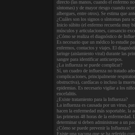
directo (las manos, cuando el enfermo no 
síntomas) y de mayor riesgo cuando ocurre 
albergues, entre otros). Se estima que an
¿Cuáles son los signos o síntomas para s
Inicio súbito (el enfermo recuerda muy bi
músculos y articulaciones, cansancio exc
¿Cómo se realiza el diagnóstico de Influ
Es necesario que un médico lo estudie par
enfermos, contactos y viajes. El diagnósti
laringe (aislamiento viral) durante las p
sangre para identificar anticuerpos.
¿La influenza se puede complicar?
Sí, un cuadro de influenza no tratado a
complicaciones, principalmente respiratoria
obstructiva), cardíacas o incluso la muer
epidemias. Es necesario vigilar a los niño
encefalitis.
¿Existe tratamiento para la Influenza?
La influenza es causada por un virus, pa
hacen la enfermedad más soportable, la a
las primeras 48 horas de la enfermedad. 
determinar si deben administrase a un pac
¿Cómo se puede prevenir la Influenza?
Existe una vacuna que se ha referido com