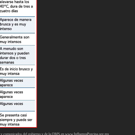
tes y comunicados del gobierno y de la OMS en www.InfluenzaPorcina.org.mx