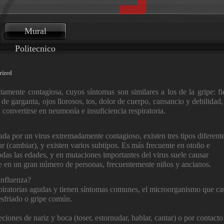
Mural
Politecnico
rized
amente contagiosa, cuyos síntomas son similares a los de la gripe: fi
r de garganta, ojos llorosos, tos, dolor de cuerpo, cansancio y debilidad, 
 convertirse en neumonía e insuficiencia respiratoria.
ada por un virus extremadamente contagioso, existen tres tipos diferent
r (cambiar), y existen varios subtipos. Es más frecuente en otoño e
odas las edades, y en mutaciones importantes del virus suele causar
e en un gran número de personas, frecuentemente niños y ancianos.
Influenza?
iratorias agudas y tienen síntomas comunes, el microorganismo que ca
resfriado o gripe común.
ciones de nariz y boca (toser, estornudar, hablar, cantar) o por contacto