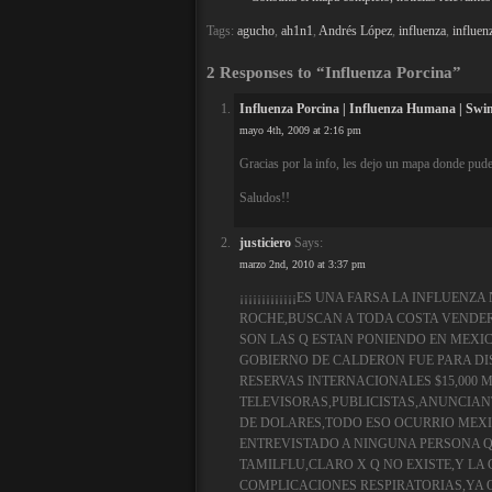
Tags:
agucho
,
ah1n1
,
Andrés López
,
influenza
,
influen
2 Responses to “Influenza Porcina”
Influenza Porcina | Influenza Humana | Swi
mayo 4th, 2009 at 2:16 pm
Gracias por la info, les dejo un mapa donde pude
Saludos!!
justiciero
Says:
marzo 2nd, 2010 at 3:37 pm
¡¡¡¡¡¡¡¡¡¡¡¡¡ES UNA FARSA LA INFLUE
ROCHE,BUSCAN A TODA COSTA VENDER
SON LAS Q ESTAN PONIENDO EN MEXIC
GOBIERNO DE CALDERON FUE PARA DIS
RESERVAS INTERNACIONALES $15,000 
TELEVISORAS,PUBLICISTAS,ANUNCIAN
DE DOLARES,TODO ESO OCURRIO MEXIC
ENTREVISTADO A NINGUNA PERSONA Q
TAMILFLU,CLARO X Q NO EXISTE,Y LA 
COMPLICACIONES RESPIRATORIAS,YA Q