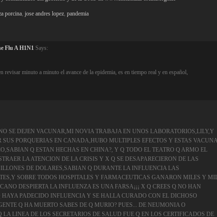
za porcina
,
jose andres lopez
,
pandemia
ne Flu A H1N1
Says:
n revisar minuto a minuto el avance de la epidemia, es en tiempo real y en español,
NZA NO SE DEJEN VACUNAR,MI NOVIA TRABAJA EN UNOS LABORATORIOS,LILY,Y
 SUS PORQUERIAS EN CANADA,HUBO MULTIPLES EFECTOS Y ESTAS VACUN
O,SABIAN Q ESTAN HECHAS EN CHINA?, Y Q TODO EL TEATRO Q ARMO EL
TRAER LA ATENCION DE LA CRISIS Y X Q SE DESAPARECIERON DE LAS
MILLONES DE DOLARES,SABIAN Q DURANTE LA INFLUENCIA LAS
TES,Y SOBRE TODOS HOSPITALES Y FARMACEUTICAS GANARON MILES Y MI
ANO DESPIERTA LA INFLUENZA ES UNA FARSA¡¡¡ X Q CREES Q NO HAN
 HAYA PADECIDO INFLUENCIA Y SE HALLA CURADO CON EL DICHOSO
GENTE Q HA MUERTO SABES DE Q MURIO? PUES... DE NEUMONIA O
 LA LINEA DE LOS SECRETARIOS DE SALUD FUE Q EN LOS CERTIFICADOS DE