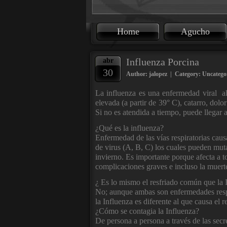
Home
Agucho
Influenza Porcina
abr
30
Author: jalopez | Category:
Uncatego
La influenza es una enfermedad viral alt
elevada (a partir de 39° C), catarro, dolo
Si no es atendida a tiempo, puede llegar a
¿Qué es la influenza?
Enfermedad de las vías respiratorias caus
de virus (A, B, C) los cuales pueden muta
invierno. Es importante porque afecta a t
complicaciones graves e incluso la muert
¿ Es lo mismo el resfriado común que la 
No; aunque ambas son enfermedades resp
la Influenza es diferente al que causa el 
¿Cómo se contagia la Influenza?
De persona a persona a través de las secre