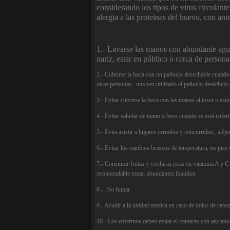
considerando los tipos de virus circulant
alergia a las proteínas del huevo, con an
1.-
Lavarse las manos con abundante agu
nariz, estar en público o cerca de persona
2.- Cubrirse la boca con un pañuelo desechable cuando 
otras personas, una vez utilizado el pañuelo deséchelo
3.- Evitar cubrirse la boca con las manos al toser o est
4.- Evitar saludar de mano o beso
cuando se está enferm
5.- Evita asistir a lugares cerrados y concurridos, aléje
6.- Evitar los cambios bruscos de temperatura, no pise e
7.-
Consumir frutas y verduras ricas en vitamina A y C
recomendable tomar abundantes líquidos.
8.-. No fumar.
9.- Acudir a la unidad médica en caso de dolor de cabez
10.- Los enfermos deben evitar el contacto con anciano