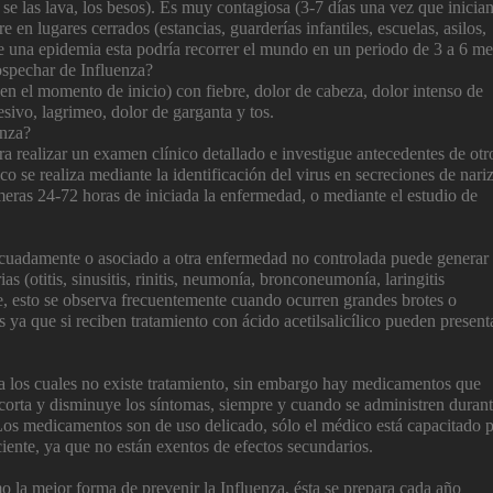
se las lava, los besos). Es muy contagiosa (3-7 días una vez que inician
en lugares cerrados (estancias, guarderías infantiles, escuelas, asilos,
te una epidemia esta podría recorrer el mundo en un periodo de 3 a 6 me
ospechar de Influenza?
en el momento de inicio) con fiebre, dolor de cabeza, dolor intenso de
e
sivo, lagrimeo, dolor de garganta y tos.
enza?
a realizar un examen clínico detallado e investigue antecedentes de otr
co se realiza mediante la identificación del virus en secreciones de nari
rimeras 24-72 horas de iniciada la enfermedad, o mediante el estudio de
decuadamente o asociado a otra enfermedad no controlada puede generar
s (otitis, sinusitis, rinitis, neumonía, bronconeumonía, laringitis
te, esto se observa frecuentemente cuando ocurren grandes brotes o
s ya que si reciben tratamiento con ácido acetilsalicílico pueden present
ra los cuales no existe tratamiento, sin embargo hay medicamentos que
corta y disminuye los síntomas, siempre y cuando se administren duran
Los medicamentos son de uso delicado, sólo el médico está capacitado 
iente, ya que no están exentos de efectos secundarios.
o la mejor forma de prevenir la Influenza, ésta se prepara cada año