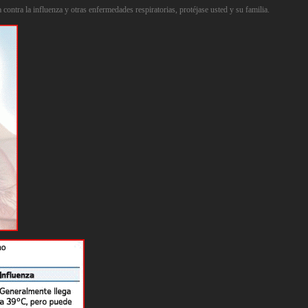
contra la influenza y otras enfermedades respiratorias, protéjase usted y su familia.