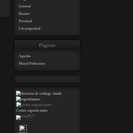
General
Humor
Personal
Uncategorized
Páginas
Agucho
Mural Politecnico
Coches segunda mano
nuevosaT677