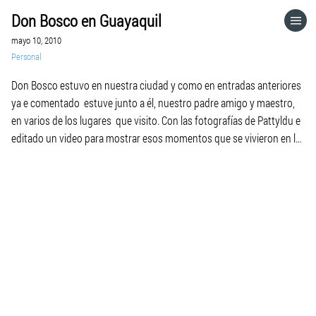
Don Bosco en Guayaquil
HOME
mayo 10, 2010
Personal
CATEGORÍAS
Don Bosco estuvo en nuestra ciudad y como en entradas anteriores
ya e comentado estuve junto a él, nuestro padre amigo y maestro,
IR A
en varios de los lugares que visito. Con las fotografías de Pattyldu e
editado un video para mostrar esos momentos que se vivieron en la
ciudad junto a Don Bosco, con la alegría que caracteriza a […]
VISITA EL SITIO WEB