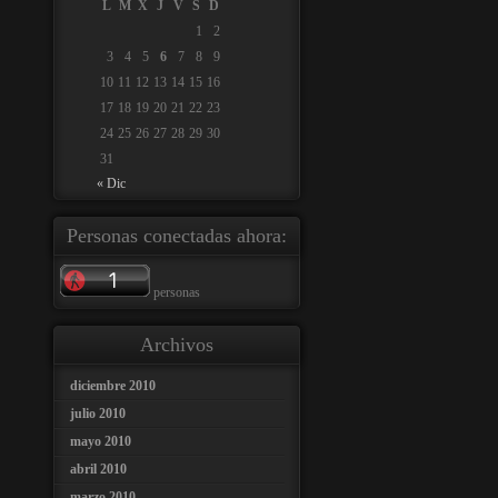
L
M
X
J
V
S
D
1
2
3
4
5
6
7
8
9
10
11
12
13
14
15
16
17
18
19
20
21
22
23
24
25
26
27
28
29
30
31
« Dic
Personas conectadas ahora:
personas
Archivos
diciembre 2010
julio 2010
mayo 2010
abril 2010
marzo 2010