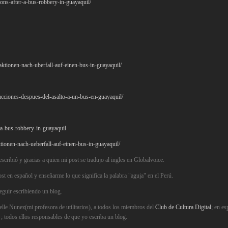
ions-after-a-bus-robbery-in-guayaquil/
aktionen-nach-uberfall-auf-einen-bus-in-guayaquil/
eacciones-despues-del-asalto-a-un-bus-en-guayaquil/
r-a-bus-robbery-in-guayaquil
tionen-nach-ueberfall-auf-einen-bus-in-guayaquil/
scribió y gracias a quien mi post se tradujo al ingles en Globalvoice.
ost en español y enseñarme lo que significa la palabra "aguja" en el Perú.
eguir escribiendo un blog.
elle Nunez(mi profesora de utilitarios), a todos los miembros del
Club de Cultura Digital
; en es
; todos ellos responsables de que yo escriba un blog.