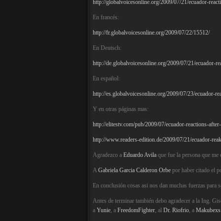
http://globalvoicesonline.org/2009/07/21/ecuador-react
En francés:
http://fr.globalvoicesonline.org/2009/07/22/15512/
En Deutsch:
http://de.globalvoicesonline.org/2009/07/21/ecuador-re
En español:
http://es.globalvoicesonline.org/2009/07/23/ecuador-r
Y en otras páginas mas:
http://elitestv.com/pub/2009/07/ecuador-reactions-afte
http://www.readers-edition.de/2009/07/21/ecuador-reak
Agradezco a
Eduardo Avila
que fue la persona que me e
A
Gabriela Garcia Calderon Orbe
por haber citado el p
En conclusión cosas asi nos dan muchas fuerzas para s
Antes de terminar también debo agradecer a la Ing. Gis
a
Yunie
, a
FreedomFighter
, al
Dr. Riofrio
, a
Makubexs