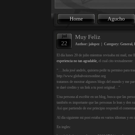
Home
Agucho
Muy Feliz
jul
22
Author: jalopez | Category:
General
,
El día lunes 20 de julio mientras revisaba mi mail, me 
experiencia no tan agradable,
el cual cito textualmente:
“….hola josé andrés, quisiera pedir tu permiso para tradu
http://www.globalvoicesonline.org
tratamos de mostrar algunos blogs del mundo y me pare
te daré credito y un link a tu post original…”
Una persona al escribir en un blog, busca que las person
también es importante que las personas lo lean y den s
Así que partiendo de ese principio respondí el comentar
Al día siguiente mi post estaba en varios idiomas y en 
En ingles: