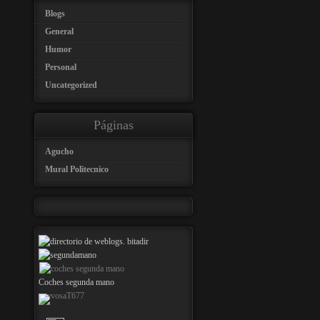
Blogs
General
Humor
Personal
Uncategorized
Páginas
Agucho
Mural Politecnico
Coches segunda mano
nuevosaT677