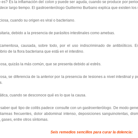
 es? Es la inflamación del colon y puede ser aguda, cuando se produce por period
dece largo tiempo. El gastroenterólogo Guillermo Burbano explica que existen los si
ciosa, cuando su origen es viral o bacteriano.
itaria, debido a la presencia de parásitos intestinales como amebas.
camentosa, causada, sobre todo, por el uso indiscriminado de antibióticos. Es
ibrio de la flora bacteriana que está en el intestino.
osa, quizás la más común, que se presenta debido al estrés.
osa, se diferencia de la anterior por la presencia de lesiones a nivel intestinal y 
s.
ática, cuando se desconoce qué es lo que la causa.
saber qué tipo de colitis padece consulte con un gastroenterólogo. De modo gener
diarreas frecuentes, dolor abdominal intenso, deposiciones sanguinolentas, dism
 gases, entre otros síntomas.
Seis remedios sencillos para curar la dolencia: