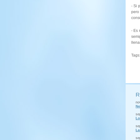
- Si 
pero
cons
- Es
semi
llena
Tags
R
no
Ne
se
Lo
se
La
se