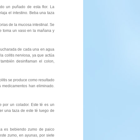
do un puñado de esta flor. La
elaja el intestino. Beba una taza
orias de la mucosa intestinal. Se
 Se toma un vaso en la mañana y
na cucharada de cada una en agua
a colitis nerviosa, ya que actúa
 también desinflaman el colon,
colitis se produce como resultado
tos medicamentos han eliminado.
e por un colador. Este té es un
ber una taza de este té luego de
tarla es bebiendo zumo de paico
este zumo, en ayunas, por siete