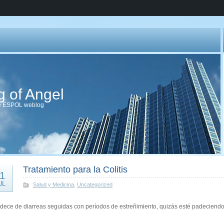
g of Angel
de ESPOL weblog
Tratamiento para la Colitis
1
UL
Salud y Medicina
,
Uncategorized
dece de diarreas seguidas con períodos de estreñimiento, quizás esté padeciendo d