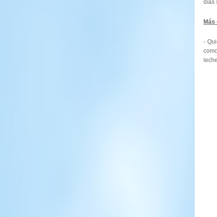
días
Más 
- Qu
como
leche