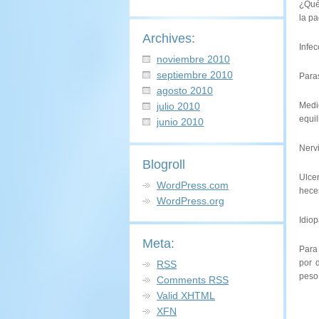
¿Qué
la pa
Archives:
Infec
noviembre 2010
septiembre 2010
Paras
agosto 2010
julio 2010
Medi
equil
junio 2010
Nervi
Blogroll
Ulcer
WordPress.com
hece
WordPress.org
Idiop
Meta:
Para 
por 
RSS
peso,
Comments
RSS
Valid
XHTML
XFN