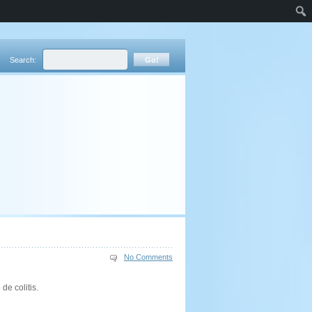
Search:
No Comments
e colitis.