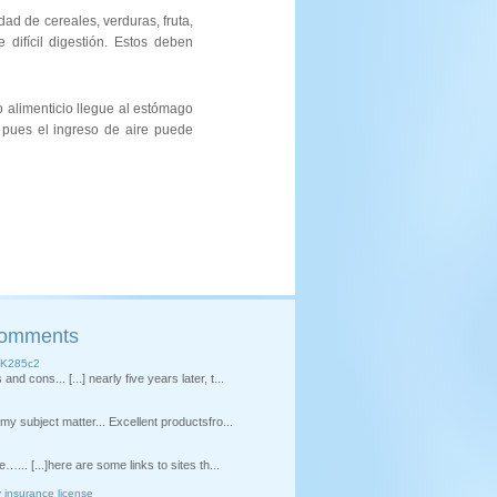
ad de cereales, verduras, fruta,
difícil digestión. Estos deben
 alimenticio llegue al estómago
, pues el ingreso de aire puede
Comments
K285c2
d cons... [...] nearly five years later, t...
y subject matter... Excellent productsfro...
…... [...]here are some links to sites th...
y insurance license