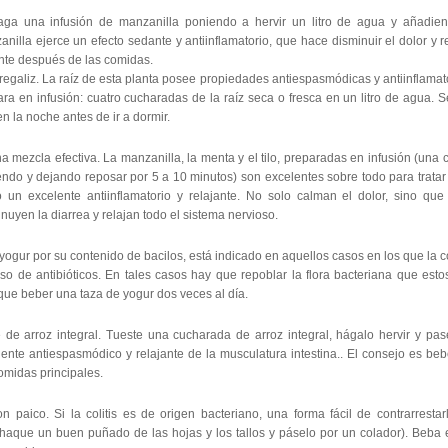
aga una infusión de manzanilla poniendo a hervir un litro de agua y añadien
nilla ejerce un efecto sedante y antiinflamatorio, que hace disminuir el dolor y r
ente después de las comidas.
 regaliz. La raíz de esta planta posee propiedades antiespasmódicas y antiinflamat
ara en infusión: cuatro cucharadas de la raíz seca o fresca en un litro de agua.
en la noche antes de ir a dormir.
na mezcla efectiva. La manzanilla, la menta y el tilo, preparadas en infusión (u
endo y dejando reposar por 5 a 10 minutos) son excelentes sobre todo para tratar l
 un excelente antiinflamatorio y relajante. No solo calman el dolor, sino que
nuyen la diarrea y relajan todo el sistema nervioso.
 yogur por su contenido de bacilos, está indicado en aquellos casos en los que la 
uso de antibióticos. En tales casos hay que repoblar la flora bacteriana que es
que beber una taza de yogur dos veces al día.
é de arroz integral. Tueste una cucharada de arroz integral, hágalo hervir y pas
lente antiespasmódico y relajante de la musculatura intestina.. El consejo es be
omidas principales.
on paico. Si la colitis es de origen bacteriano, una forma fácil de contrarres
haque un buen puñado de las hojas y los tallos y páselo por un colador). Beba 