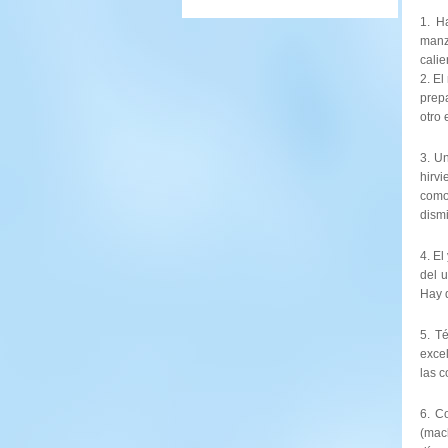
1. H
manza
cali
2. El
prep
otro 
3. U
hirvi
como
dismi
4. El
del 
Hay 
5. T
exce
las c
6. C
(mac