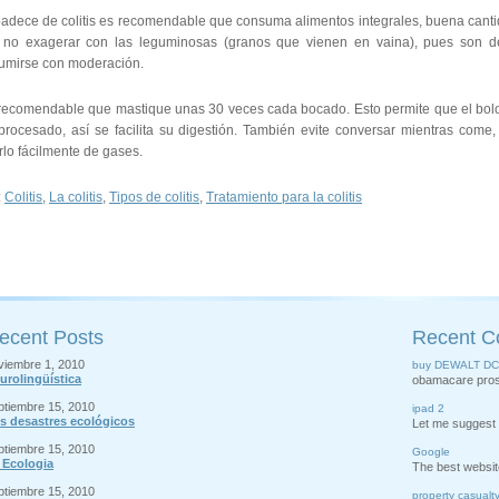
padece de colitis es recomendable que consuma alimentos integrales, buena cantid
 no exagerar con las leguminosas (granos que vienen en vaina), pues son de 
umirse con moderación.
 recomendable que mastique unas 30 veces cada bocado. Esto permite que el bolo
procesado, así se facilita su digestión. También evite conversar mientras come
rlo fácilmente de gases.
:
Colitis
,
La colitis
,
Tipos de colitis
,
Tratamiento para la colitis
ecent Posts
Recent 
viembre 1, 2010
buy DEWALT DC
urolingüística
obamacare pros an
ptiembre 15, 2010
ipad 2
s desastres ecológicos
Let me suggest m
ptiembre 15, 2010
Google
 Ecologia
The best website
ptiembre 15, 2010
property casualt