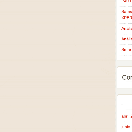
P40 P
Sams
XPER
Análi
Análi
Smar
Com
abril
junio