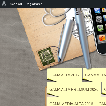
Acerca
Acceder
Registrarse
de
WordPress
GAMA ALTA 2017
GAMA ALTA
GAMA ALTA PREMIUM 2020
GAMA MEDIA-ALTA 2016
GAM