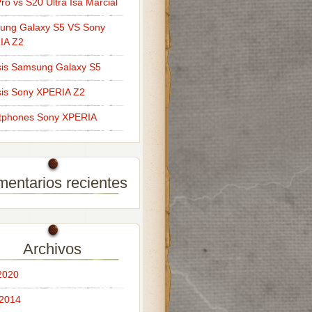
ro vs S20 Ultra Isa Marcial
ung Galaxy S5 VS Sony
IA Z2
sis Samsung Galaxy S5
sis Sony XPERIA Z2
tphones Sony XPERIA
entarios recientes
Archivos
 2020
 2014