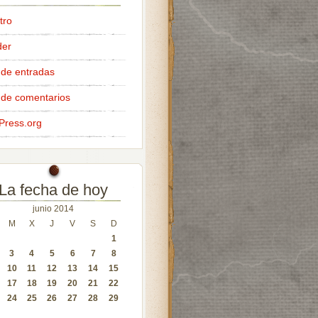
tro
der
de entradas
de comentarios
Press.org
La fecha de hoy
junio 2014
M
X
J
V
S
D
1
3
4
5
6
7
8
10
11
12
13
14
15
17
18
19
20
21
22
24
25
26
27
28
29