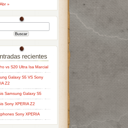
Abr »
ntradas recientes
ro vs S20 Ultra Isa Marcial
ung Galaxy S5 VS Sony
IA Z2
sis Samsung Galaxy S5
sis Sony XPERIA Z2
tphones Sony XPERIA