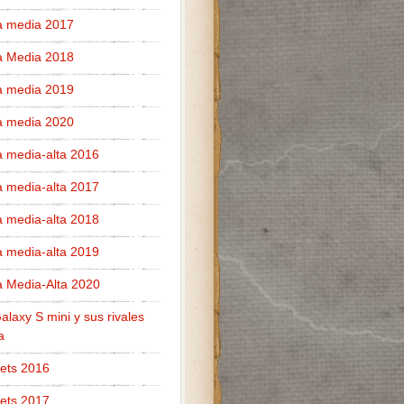
 media 2017
 Media 2018
 media 2019
 media 2020
media-alta 2016
media-alta 2017
media-alta 2018
media-alta 2019
 Media-Alta 2020
alaxy S mini y sus rivales
a
ets 2016
ets 2017