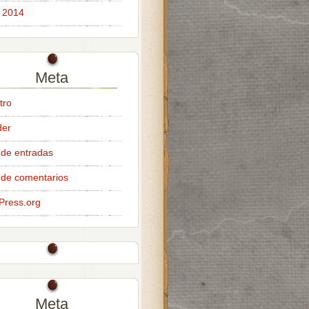
 2014
Meta
tro
der
de entradas
de comentarios
Press.org
Meta