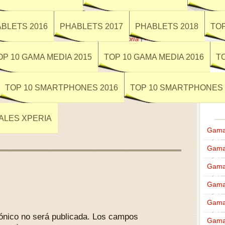
Smartphones Sony XPERIA
0
BLETS 2016
PHABLETS 2017
PHABLETS 2018
TOP
Posted by Anibal on 9 junio, 2014 @ 7:20 pm
in
Sin categoría
|
∞
OP 10 GAMA MEDIA 2015
TOP 10 GAMA MEDIA 2016
T
TOP 10 SMARTPHONES 2016
TOP 10 SMARTPHONES 
VALES XPERIA
Gama 
Gama 
Gama 
Gama 
Gama
ónico no será publicada.
Los campos
Gama