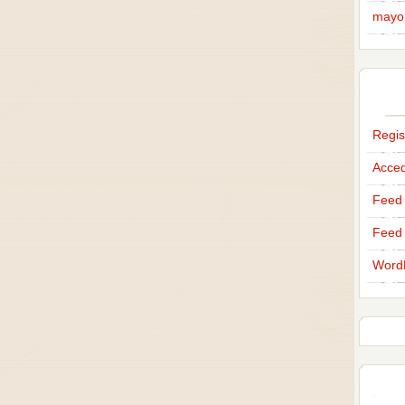
mayo
Regis
Acce
Feed 
Feed 
Word