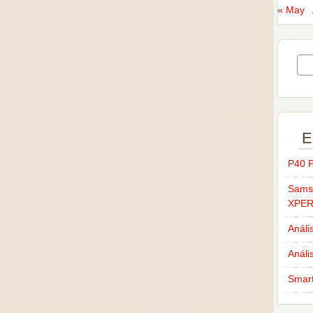
« May
E
P40 P
Sams
XPER
Análi
Análi
Smar