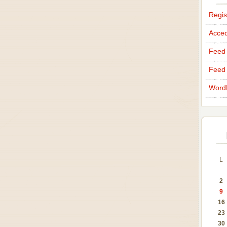
Regis
Acce
Feed 
Feed 
Word
L
2
9
16
23
30