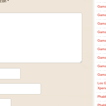
 con
*
Gama
Gama
Gama
Gama
Gama 
Gama 
Gama 
Gama 
Gama
Los G
Xperi
Phabl
Phabl