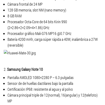
Cámara frontal de 24 MP
128 GB memoria, slot NM (nano memory)
8 GB RAM
Procesador Octa-Core de 64 bits Kirin 990
(2×2.86+2×2.09+4×1.86) GHz
Procesador gráfico Mali-G76 MP16 @0.7 GHz
Batería 4200 mAh, carga súper rápida a 40W, inalámbrica a 27W
(reversible)
2.
Samsung Galaxy Note 10
Pantalla AMOLED 1080×2280 P – 6.3 pulgadas
Sensor de de huellas dactilares bajo la pantalla
Certificación IP68: resistente al agua y al polvo
Cámara principal triple de 12(normal), 16(angular) y 12(telefoto)
MP