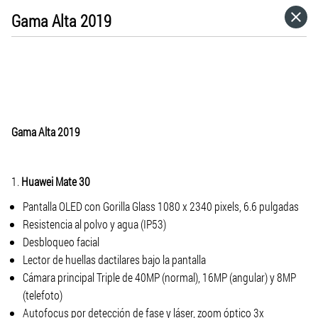
Gama Alta 2019
HOME
CATEGORÍAS
IR A
Gama Alta 2019
VISITA EL SITIO WEB
1.
Huawei Mate 30
Pantalla OLED con Gorilla Glass 1080 x 2340 pixels, 6.6 pulgadas
Resistencia al polvo y agua (IP53)
Desbloqueo facial
Lector de huellas dactilares bajo la pantalla
Cámara principal Triple de 40MP (normal), 16MP (angular) y 8MP
(telefoto)
Autofocus por detección de fase y láser, zoom óptico 3x