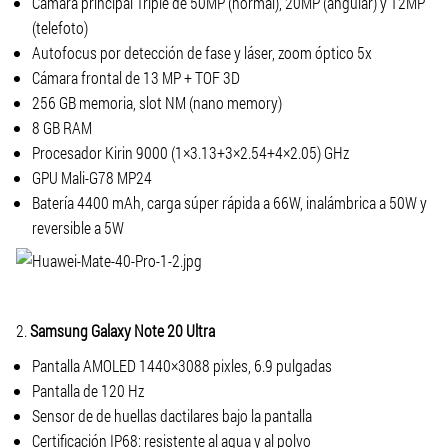
Cámara principal Triple de 50MP (normal), 20MP (angular) y 12MP
(telefoto)
Autofocus por detección de fase y láser, zoom óptico 5x
Cámara frontal de 13 MP + TOF 3D
256 GB memoria, slot NM (nano memory)
8 GB RAM
Procesador Kirin 9000 (1×3.13+3×2.54+4×2.05) GHz
GPU Mali-G78 MP24
Batería 4400 mAh, carga súper rápida a 66W, inalámbrica a 50W y
reversible a 5W
2.
Samsung Galaxy Note 20 Ultra
Pantalla AMOLED 1440×3088 pixles, 6.9 pulgadas
Pantalla de 120 Hz
Sensor de de huellas dactilares bajo la pantalla
Certificación IP68: resistente al agua y al polvo