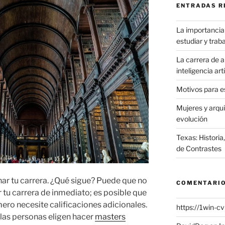
ENTRADAS R
La importancia 
estudiar y traba
La carrera de ar
inteligencia art
Motivos para es
Mujeres y arqu
evolución
Texas: Historia
de Contrastes
ar tu carrera. ¿Qué sigue? Puede que no
COMENTARIO
tu carrera de inmediato; es posible que
ro necesite calificaciones adicionales.
https://1win-c
 las personas eligen hacer
masters