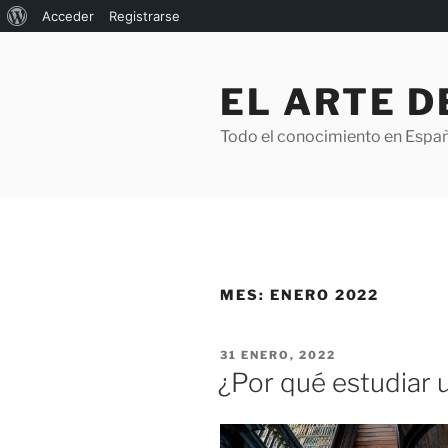
Acerca
Acceder
Registrarse
Saltar
de
al
WordPress
EL ARTE 
contenido
Todo el conocimiento en Espa
MES:
ENERO 2022
PUBLICADO
31 ENERO, 2022
EL
¿Por qué estudiar 