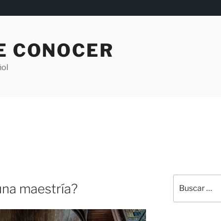
DE CONOCER
ñol
Buscar
una maestría?
por: