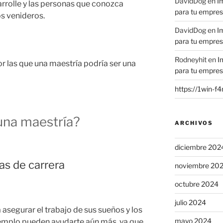
DavidDog
en
I
arrolle y las personas que conozca
para tu empre
os venideros.
DavidDog
en
I
para tu empre
Rodneyhit
en
I
or las que una maestría podría ser una
para tu empre
https://1win-f
una maestría?
ARCHIVOS
diciembre 202
as de carrera
noviembre 20
octubre 2024
julio 2024
asegurar el trabajo de sus sueños y los
mayo 2024
emplo pueden ayudarte aún más, ya que