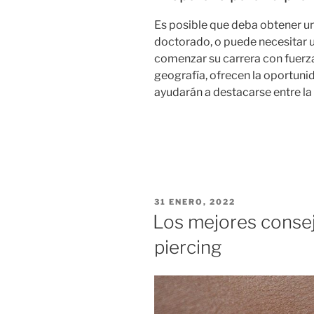
Es posible que deba obtener u
doctorado, o puede necesitar u
comenzar su carrera con fuerz
geografía, ofrecen la oportuni
ayudarán a destacarse entre la 
PUBLICADO
31 ENERO, 2022
EL
Los mejores consej
piercing