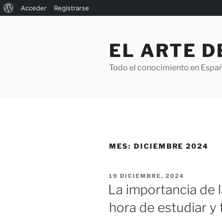
Acerca
Acceder
Registrarse
Saltar
de
al
WordPress
EL ARTE 
contenido
Todo el conocimiento en Espa
MES:
DICIEMBRE 2024
PUBLICADO
19 DICIEMBRE, 2024
EL
La importancia de l
hora de estudiar y 