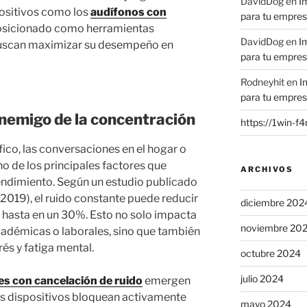
DavidDog
en
I
positivos como los
audífonos con
para tu empre
osicionado como herramientas
DavidDog
en
I
buscan maximizar su desempeño en
para tu empre
Rodneyhit
en
I
para tu empre
enemigo de la concentración
https://1win-f
áfico, las conversaciones en el hogar o
no de los principales factores que
ARCHIVOS
rendimiento. Según un estudio publicado
(2019), el ruido constante puede reducir
diciembre 202
 hasta en un 30%. Esto no solo impacta
noviembre 20
cadémicas o laborales, sino que también
és y fatiga mental.
octubre 2024
julio 2024
es con cancelación de ruido
emergen
os dispositivos bloquean activamente
mayo 2024