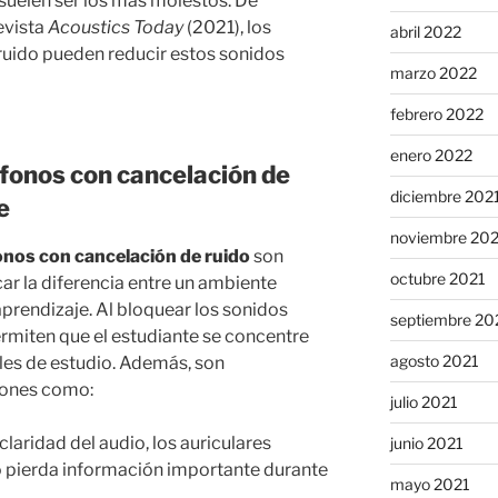
suelen ser los más molestos. De
evista
Acoustics Today
(2021), los
abril 2022
ruido pueden reducir estos sonidos
marzo 2022
febrero 2022
enero 2022
ífonos con cancelación de
diciembre 202
e
noviembre 20
onos con cancelación de ruido
son
octubre 2021
r la diferencia entre un ambiente
aprendizaje. Al bloquear los sonidos
septiembre 20
ermiten que el estudiante se concentre
agosto 2021
les de estudio. Además, son
ciones como:
julio 2021
claridad del audio, los auriculares
junio 2021
o pierda información importante durante
mayo 2021