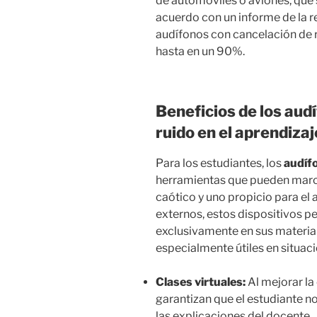
de automóviles o aviones, que 
acuerdo con un informe de la r
audífonos con cancelación de 
hasta en un 90%.
Beneficios de los aud
ruido en el aprendizaj
Para los estudiantes, los
audíf
herramientas que pueden marca
caótico y uno propicio para el 
externos, estos dispositivos p
exclusivamente en sus materia
especialmente útiles en situa
Clases virtuales:
Al mejorar la 
garantizan que el estudiante n
las explicaciones del docente.