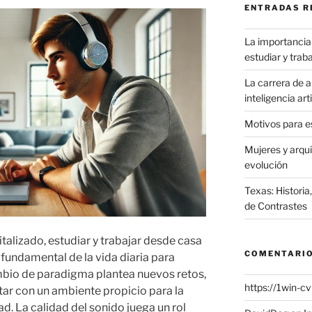
ENTRADAS R
La importancia 
estudiar y traba
La carrera de ar
inteligencia art
Motivos para es
Mujeres y arqu
evolución
Texas: Historia
de Contrastes
alizado, estudiar y trabajar desde casa
COMENTARIO
 fundamental de la vida diaria para
mbio de paradigma plantea nuevos retos,
https://1win-c
tar con un ambiente propicio para la
d. La calidad del sonido juega un rol