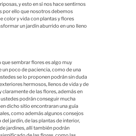
iposas, y esto en sí nos hace sentirnos
es por ello que nosotros debemos
e color y vida con plantas y flores
formar un jardín aburrido en uno lleno
a que sembrar flores es algo muy
 de un poco de paciencia, como de una
i ustedes se lo proponen podrán sin duda
xteriores hermosos, llenos de vida y de
y claramente de las flores, además en
ustedes podrán conseguir mucha
s en dicho sitio encontraran una guía
ales, como además algunos consejos
el jardín, de las plantas de interior,
e jardines, allí también podrán
significado de las flores, como las