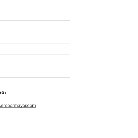
DO:
ceropormayor.com