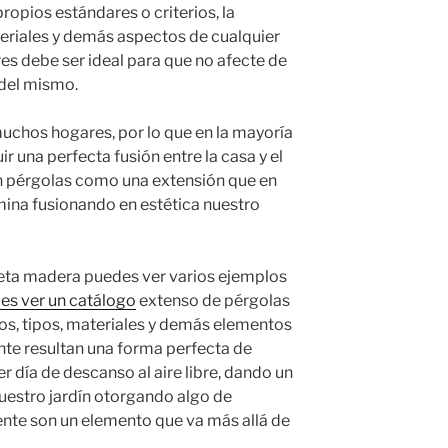
opios estándares o criterios, la
teriales y demás aspectos de cualquier
s debe ser ideal para que no afecte de
 del mismo.
uchos hogares, por lo que en la mayoría
r una perfecta fusión entre la casa y el
zan pérgolas como una extensión que en
mina fusionando en estética nuestro
neta madera puedes ver varios ejemplos
es ver un catálogo
extenso de pérgolas
los, tipos, materiales y demás elementos
nte resultan una forma perfecta de
ier día de descanso al aire libre, dando un
uestro jardín otorgando algo de
ente son un elemento que va más allá de