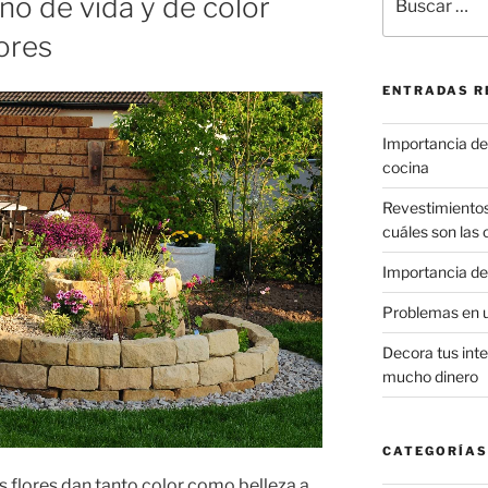
eno de vida y de color
por:
ores
ENTRADAS R
Importancia de 
cocina
Revestimiento
cuáles son las
Importancia de
Problemas en 
Decora tus inte
mucho dinero
CATEGORÍAS
s flores dan tanto color como belleza a