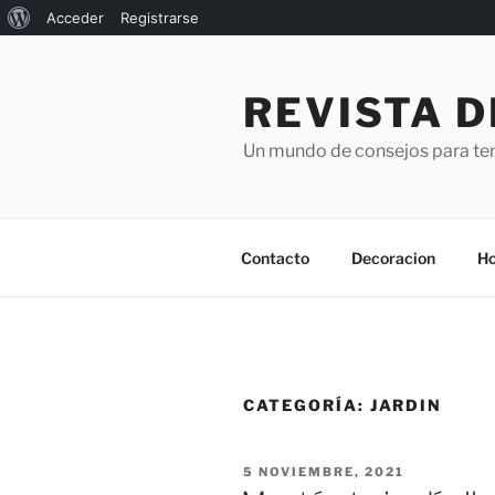
Acerca
Acceder
Registrarse
Saltar
de
al
WordPress
REVISTA D
contenido
Un mundo de consejos para ten
Contacto
Decoracion
Ho
CATEGORÍA:
JARDIN
PUBLICADO
5 NOVIEMBRE, 2021
EL