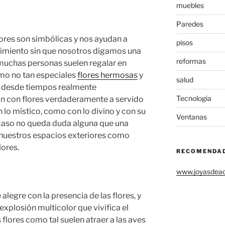
muebles
Paredes
res son simbólicas y nos ayudan a
pisos
timiento sin que nosotros digamos una
reformas
l muchas personas suelen regalar en
mo no tan especiales
flores hermosas
y
salud
e desde tiempos realmente
Tecnologia
n con flores verdaderamente a servido
 lo místico, como con lo divino y con su
Ventanas
e caso no queda duda alguna que una
nuestros espacios exteriores como
lores.
RECOMENDA
www.joyasdea
 alegre con la presencia de las flores, y
explosión multicolor que vivifica el
flores como tal suelen atraer a las aves