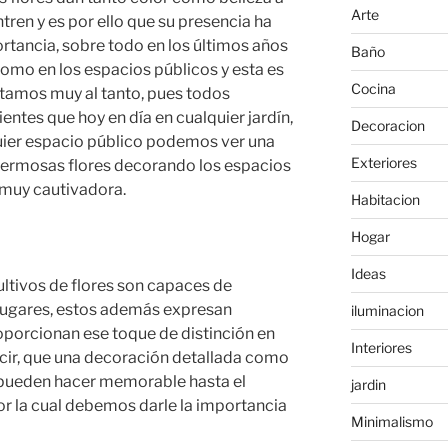
Arte
tren y es por ello que su presencia ha
ancia, sobre todo en los últimos años
Baño
como en los espacios públicos y esta es
Cocina
stamos muy al tanto, pues todos
tes que hoy en día en cualquier jardín,
Decoracion
uier espacio público podemos ver una
Exteriores
 hermosas flores decorando los espacios
 muy cautivadora.
Habitacion
Hogar
Ideas
ltivos de flores son capaces de
lugares, estos además expresan
iluminacion
oporcionan ese toque de distinción en
Interiores
ecir, que una decoración detallada como
s pueden hacer memorable hasta el
jardin
r la cual debemos darle la importancia
Minimalismo