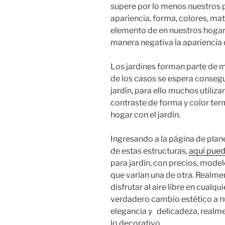
supere por lo menos nuestros pr
apariencia, forma, colores, ma
elemento de en nuestros hogare
manera negativa la apariencia
Los jardines forman parte de m
de los casos se espera consegui
jardín, para ello muchos utili
contraste de forma y color ter
hogar con el jardín.
Ingresando a la página de pla
de estas estructuras,
aquí pued
para jardín, con precios, mode
que varían una de otra. Realme
disfrutar al aire libre en cualqu
verdadero cambio estético a n
elegancia y delicadeza, realm
lo decorativo.