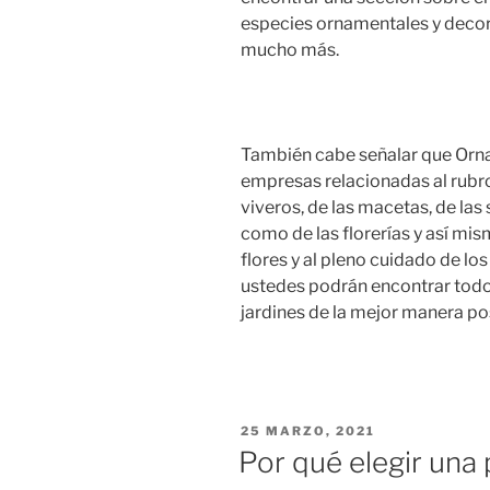
especies ornamentales y decor
mucho más.
También cabe señalar que Orna
empresas relacionadas al rubro 
viveros, de las macetas, de las s
como de las florerías y así mis
flores y al pleno cuidado de lo
ustedes podrán encontrar todo
jardines de la mejor manera po
PUBLICADO
25 MARZO, 2021
EL
Por qué elegir una