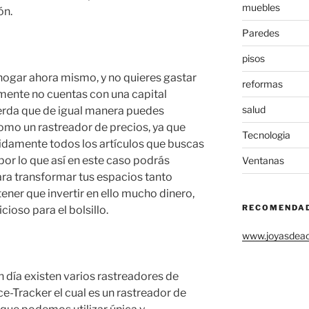
muebles
ón.
Paredes
pisos
 hogar ahora mismo, y no quieres gastar
reformas
mente no cuentas con una capital
salud
rda que de igual manera puedes
omo un rastreador de precios, ya que
Tecnologia
pidamente todos los artículos que buscas
por lo que así en este caso podrás
Ventanas
ara transformar tus espacios tanto
tener que invertir en ello mucho dinero,
RECOMENDA
cioso para el bolsillo.
www.joyasdea
n día existen varios rastreadores de
ice-Tracker
el cual es un rastreador de