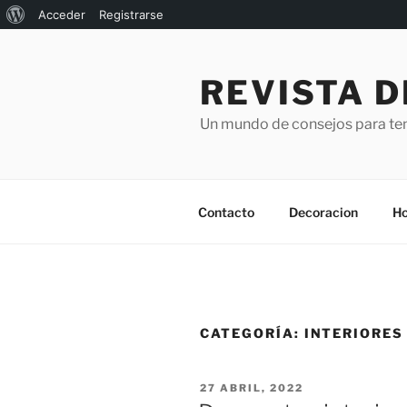
Acerca
Acceder
Registrarse
Saltar
de
al
WordPress
REVISTA D
contenido
Un mundo de consejos para ten
Contacto
Decoracion
Ho
CATEGORÍA:
INTERIORES
PUBLICADO
27 ABRIL, 2022
EL