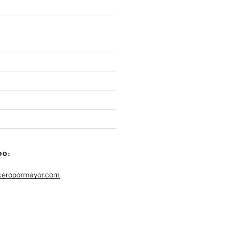
DO:
ceropormayor.com