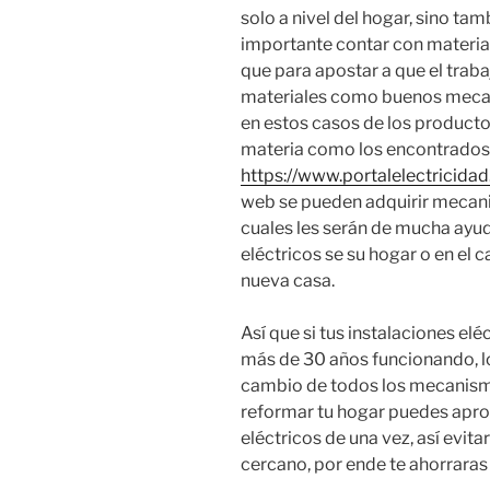
solo a nivel del hogar, sino tam
importante contar con material
que para apostar a que el trab
materiales como buenos mecani
en estos casos de los producto
materia como los encontrados
https://www.portalelectricida
web se pueden adquirir mecanis
cuales les serán de mucha ayu
eléctricos se su hogar o en el 
nueva casa.
Así que si tus instalaciones eléc
más de 30 años funcionando, l
cambio de todos los mecanismos
reformar tu hogar puedes apr
eléctricos de una vez, así evita
cercano, por ende te ahorraras