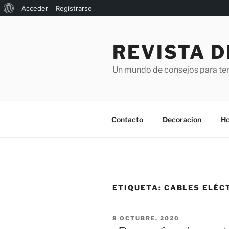
Acerca
Acceder
Registrarse
Saltar
de
al
WordPress
REVISTA D
contenido
Un mundo de consejos para ten
Contacto
Decoracion
Ho
ETIQUETA:
CABLES ELÉC
PUBLICADO
8 OCTUBRE, 2020
EL