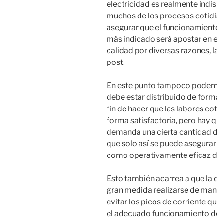
electricidad es realmente ind
muchos de los procesos cotidia
asegurar que el funcionamiento
más indicado será apostar en e
calidad por diversas razones, l
post.
En este punto tampoco podemos
debe estar distribuido de forma
fin de hacer que las labores co
forma satisfactoria, pero hay 
demanda una cierta cantidad d
que solo así se puede asegurar
como operativamente eficaz du
Esto también acarrea a que la d
gran medida realizarse de man
evitar los picos de corriente q
el adecuado funcionamiento de 