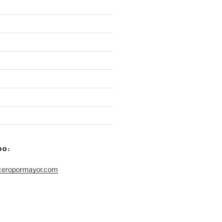
DO:
ceropormayor.com