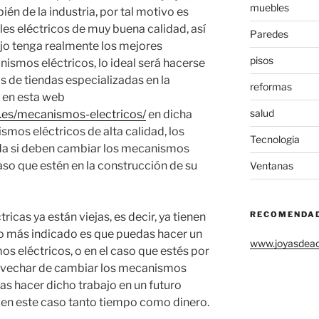
muebles
bién de la industria, por tal motivo es
es eléctricos de muy buena calidad, así
Paredes
ajo tenga realmente los mejores
pisos
smos eléctricos, lo ideal será hacerse
s de tiendas especializadas en la
reformas
 en esta web
salud
d.es/mecanismos-electricos/
en dicha
mos eléctricos de alta calidad, los
Tecnologia
da si deben cambiar los mecanismos
caso que estén en la construcción de su
Ventanas
RECOMENDA
tricas ya están viejas, es decir, ya tienen
o más indicado es que puedas hacer un
www.joyasdea
 eléctricos, o en el caso que estés por
ovechar de cambiar los mecanismos
ras hacer dicho trabajo en un futuro
 en este caso tanto tiempo como dinero.