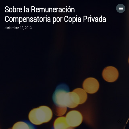
Sobre la Remuneración
HOME
Compensatoria por Copia Privada
diciembre 13, 2013
CATEGORÍAS
IR A
VISITA EL SITIO WEB