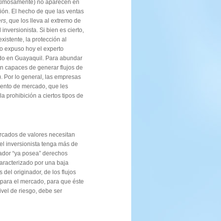
lastimosamente) no aparecen en
ción. El hecho de que las ventas
ers
, que los lleva al extremo de
 inversionista. Si bien es cierto,
existente, la protección al
mo expuso hoy el experto
ado en Guayaquil. Para abundar
n capaces de generar flujos de
 Por lo general, las empresas
ento de mercado, que les
 prohibición a ciertos tipos de
ercados de valores necesitan
el inversionista tenga más de
inador “ya posea” derechos
caracterizado por una baja
 del originador, de los flujos
 para el mercado, para que éste
vel de riesgo, debe ser