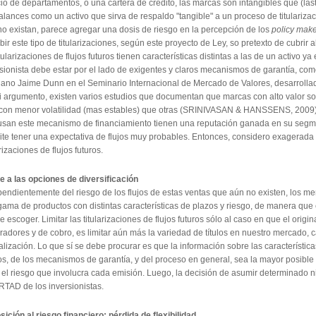
cio de departamentos, o una cartera de crédito, las marcas son intangibles que (
alances como un activo que sirva de respaldo "tangible" a un proceso de titulariza
o existan, parece agregar una dosis de riesgo en la percepción de los
policy mak
bir este tipo de titularizaciones, según este proyecto de Ley, so pretexto de cubrir al
itularizaciones de flujos futuros tienen características distintas a las de un activo ya 
sionista debe estar por el lado de exigentes y claros mecanismos de garantía, co
viano Jaime Dunn en el Seminario Internacional de Mercado de Valores, desarroll
i argumento, existen varios estudios que documentan que marcas con alto valor so
 con menor volatilidad (mas estables) que otras (SRINIVASAN & HANSSENS, 2009).
usan este mecanismo de financiamiento tienen una reputación ganada en su segm
te tener una expectativa de flujos muy probables. Entonces, considero exagerada la
arizaciones de flujos futuros.
e a las opciones de diversificación
endientemente del riesgo de los flujos de estas ventas que aún no existen, los m
ama de productos con distintas características de plazos y riesgo, de manera que 
 escoger. Limitar las titularizaciones de flujos futuros sólo al caso en que el orig
adores y de cobro, es limitar aún más la variedad de títulos en nuestro mercado, 
alización. Lo que sí se debe procurar es que la información sobre las características
os, de los mecanismos de garantía, y del proceso en general, sea la mayor posible
el riesgo que involucra cada emisión. Luego, la decisión de asumir determinado ni
RTAD de los inversionistas.
ición al riesgo financiero: pérdida de flexibilidad.