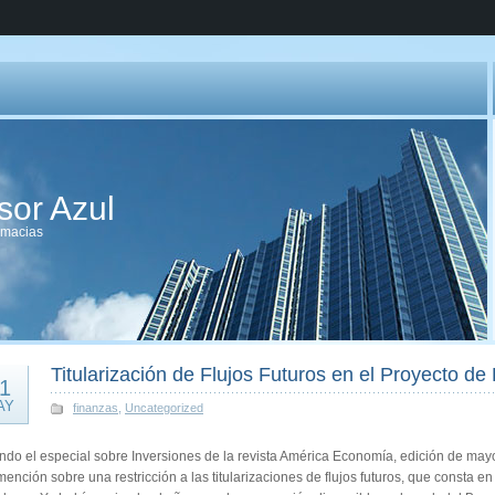
sor Azul
imacias
Titularización de Flujos Futuros en el Proyecto d
1
AY
finanzas
,
Uncategorized
ndo el especial sobre Inversiones de la revista América Economía, edición de may
ención sobre una restricción a las titularizaciones de flujos futuros, que consta 