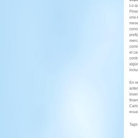
Lo qu
Finan
una 
meses
conoc
pref
merc
comm
el c
contr
algún
inclu
En re
anter
inve
finan
Carlo
ecuat
Tags