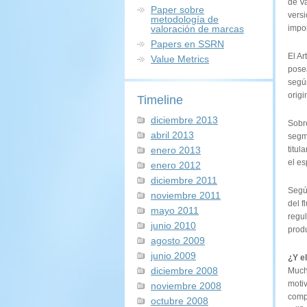
de Va
Paper sobre
versi
metodología de
valoración de marcas
impor
Papers en SSRN
El Ar
Value Metrics
posea
segú
origi
Timeline
diciembre 2013
Sobre
abril 2013
segm
enero 2013
titul
el e
enero 2012
diciembre 2011
Segú
noviembre 2011
del f
mayo 2011
regul
junio 2010
produ
agosto 2009
junio 2009
¿Y el
diciembre 2008
Much
moti
noviembre 2008
compr
octubre 2008