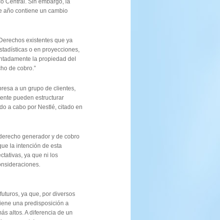
o Central. Sin embargo, la
 de año contiene un cambio
 “Derechos existentes que ya
stadísticas o en proyecciones,
entadamente la propiedad del
cho de cobro.”
presa a un grupo de clientes,
ente pueden estructurar
ado a cabo por Nestlé, citado en
derecho generador y de cobro
que la intención de esta
ctativas, ya que ni los
onsideraciones.
uturos, ya que, por diversos
iene una predisposición a
s altos. A diferencia de un