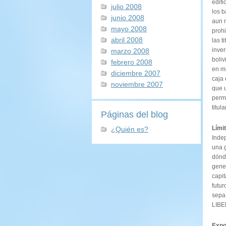
edifi
julio 2008
los b
junio 2008
aun n
mayo 2008
prohi
abril 2008
las t
inver
marzo 2008
boli
febrero 2008
en m
diciembre 2007
caja
noviembre 2007
que 
permi
titul
Páginas del blog
Límit
¿Quién es?
Indep
una g
dónde
gener
capit
futur
sepa 
LIBE
Expos