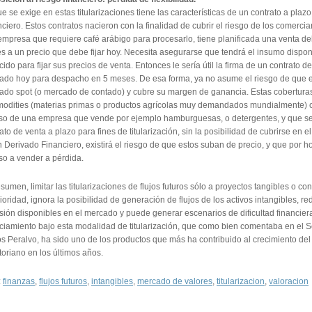
e se exige en estas titularizaciones tiene las características de un contrato a plaz
ciero. Estos contratos nacieron con la finalidad de cubrir el riesgo de los comerci
empresa que requiere café arábigo para procesarlo, tiene planificada una venta d
 a un precio que debe fijar hoy. Necesita asegurarse que tendrá el insumo dispon
ido para fijar sus precios de venta. Entonces le sería útil la firma de un contrato 
ijado hoy para despacho en 5 meses. De esa forma, ya no asume el riesgo de que e
ado spot (o mercado de contado) y cubre su margen de ganancia. Estas cobertur
odities (materias primas o productos agrícolas muy demandados mundialmente) com
aso de una empresa que vende por ejemplo hamburguesas, o detergentes, y que se 
ato de venta a plazo para fines de titularización, sin la posibilidad de cubrirse e
 Derivado Financiero, existirá el riesgo de que estos suban de precio, y que por ho
so a vender a pérdida.
sumen, limitar las titularizaciones de flujos futuros sólo a proyectos tangibles o co
ioridad, ignora la posibilidad de generación de flujos de los activos intangibles, re
rsión disponibles en el mercado y puede generar escenarios de dificultad financi
ciamiento bajo esta modalidad de titularización, que como bien comentaba en el S
s Peralvo, ha sido uno de los productos que más ha contribuido al crecimiento de
oriano en los últimos años.
:
finanzas
,
flujos futuros
,
intangibles
,
mercado de valores
,
titularizacion
,
valoracion