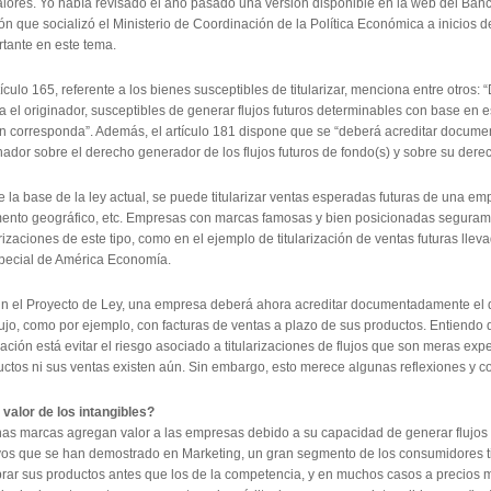
lores. Yo había revisado el año pasado una versión disponible en la web del Banc
ón que socializó el Ministerio de Coordinación de la Política Económica a inicios
tante en este tema.
tículo 165, referente a los bienes susceptibles de titularizar, menciona entre otros:
 el originador, susceptibles de generar flujos futuros determinables con base en e
n corresponda”. Además, el artículo 181 dispone que se “deberá acreditar docum
nador sobre el derecho generador de los flujos futuros de fondo(s) y sobre su dere
 la base de la ley actual, se puede titularizar ventas esperadas futuras de una em
ento geográfico, etc. Empresas con marcas famosas y bien posicionadas seguram
arizaciones de este tipo, como en el ejemplo de titularización de ventas futuras llev
special de América Economía.
n el Proyecto de Ley, una empresa deberá ahora acreditar documentadamente el 
lujo, como por ejemplo, con facturas de ventas a plazo de sus productos. Entiendo 
ación está evitar el riesgo asociado a titularizaciones de flujos que son meras expe
ctos ni sus ventas existen aún. Sin embargo, esto merece algunas reflexiones y c
 valor de los intangibles?
as marcas agregan valor a las empresas debido a su capacidad de generar flujos f
vos que se han demostrado en Marketing, un gran segmento de los consumidores t
ar sus productos antes que los de la competencia, y en muchos casos a precios má