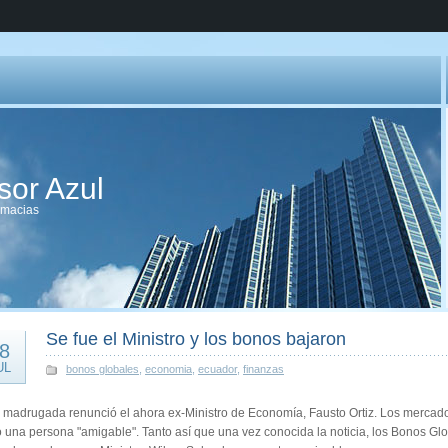
sor Azul
imacias
Se fue el Ministro y los bonos bajaron
8
UL
bonos globales
,
economia
,
ecuador
,
finanzas
a madrugada renunció el ahora ex-Ministro de Economía, Fausto Ortiz. Los mercado
una persona "amigable". Tanto así que una vez conocida la noticia, los Bonos Glo