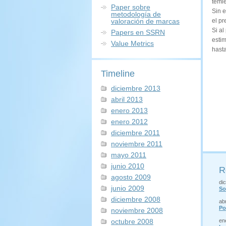
temi
Paper sobre
Sin 
metodología de
valoración de marcas
el pr
Si al
Papers en SSRN
estim
Value Metrics
hasta
Timeline
diciembre 2013
abril 2013
enero 2013
enero 2012
diciembre 2011
noviembre 2011
mayo 2011
junio 2010
R
agosto 2009
di
junio 2009
So
diciembre 2008
abr
Po
noviembre 2008
octubre 2008
en