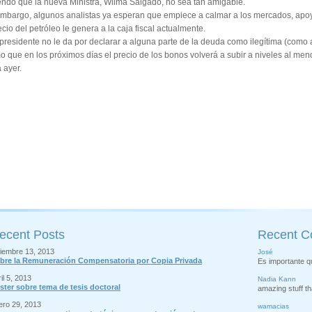
endo que la nueva Ministra, Wilma Salgado, no sea tan amigable.
embargo, algunos analistas ya esperan que empiece a calmar a los mercados, apo
ecio del petróleo le genera a la caja fiscal actualmente.
 presidente no le da por declarar a alguna parte de la deuda como ilegítima (com
o que en los próximos días el precio de los bonos volverá a subir a niveles al men
 ayer.
ecent Posts
Recent 
ciembre 13, 2013
José
bre la Remuneración Compensatoria por Copia Privada
Es importante q
il 5, 2013
Nadia Kann
ster sobre tema de tesis doctoral
amazing stuff th
ero 29, 2013
wamacias