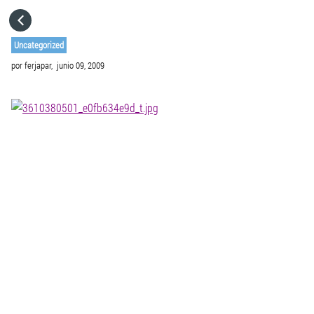
HOME
Uncategorized
por
ferjapar,
junio 09, 2009
CATEGORÍAS
IR A
VISITA EL SITIO WEB