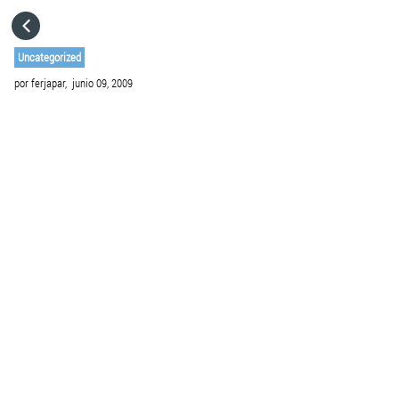
HOME
Uncategorized
por
ferjapar,
junio 09, 2009
CATEGORÍAS
IR A
VISITA EL SITIO WEB