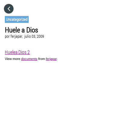
HOME
Uncategorized
Huele a Dios
CATEGORÍAS
por
ferjapar,
julio 03, 2009
IR A
Huelea Dios 2
View more
documents
from
ferjapar
.
VISITA EL SITIO WEB