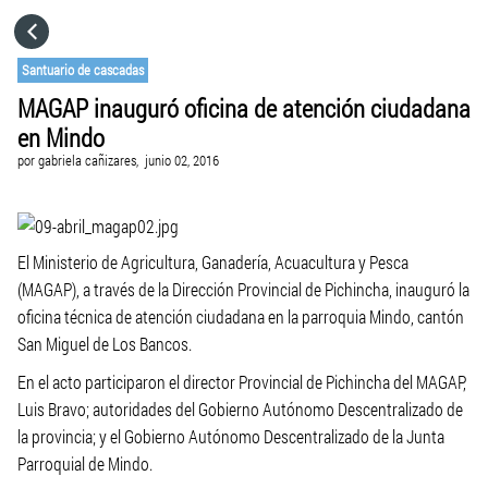
HOME
Santuario de cascadas
MAGAP inauguró oficina de atención ciudadana
CATEGORÍAS
en Mindo
por
gabriela cañizares,
junio 02, 2016
IR A
VISITA EL SITIO WEB
El Ministerio de Agricultura, Ganadería, Acuacultura y Pesca
(MAGAP), a través de la Dirección Provincial de Pichincha, inauguró la
oficina técnica de atención ciudadana en la parroquia Mindo, cantón
San Miguel de Los Bancos.
En el acto participaron el director Provincial de Pichincha del MAGAP,
Luis Bravo; autoridades del Gobierno Autónomo Descentralizado de
la provincia; y el Gobierno Autónomo Descentralizado de la Junta
Parroquial de Mindo.