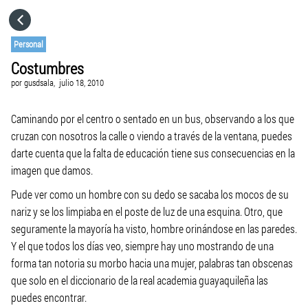
HOME
Personal
Costumbres
CATEGORÍAS
por
gusdsala,
julio 18, 2010
VISITA EL SITIO WEB
Caminando por el centro o sentado en un bus, observando a los que
cruzan con nosotros la calle o viendo a través de la ventana, puedes
darte cuenta que la falta de educación tiene sus consecuencias en la
imagen que damos.
Pude ver como un hombre con su dedo se sacaba los mocos de su
nariz y se los limpiaba en el poste de luz de una esquina. Otro, que
seguramente la mayoría ha visto, hombre orinándose en las paredes.
Y el que todos los días veo, siempre hay uno mostrando de una
forma tan notoria su morbo hacia una mujer, palabras tan obscenas
que solo en el diccionario de la real academia guayaquileña las
puedes encontrar.