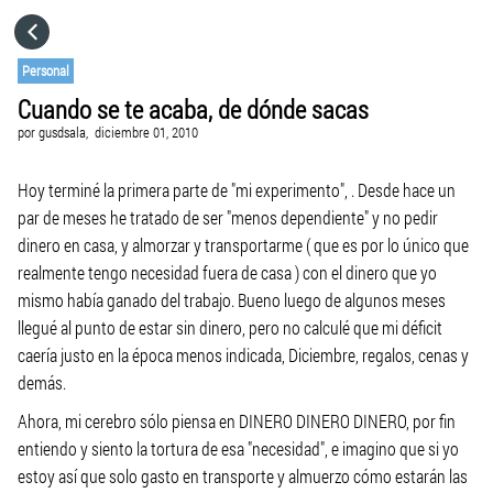
HOME
Personal
Cuando se te acaba, de dónde sacas
CATEGORÍAS
por
gusdsala,
diciembre 01, 2010
VISITA EL SITIO WEB
Hoy terminé la primera parte de "mi experimento", . Desde hace un
par de meses he tratado de ser "menos dependiente" y no pedir
dinero en casa, y almorzar y transportarme ( que es por lo único que
realmente tengo necesidad fuera de casa ) con el dinero que yo
mismo había ganado del trabajo. Bueno luego de algunos meses
llegué al punto de estar sin dinero, pero no calculé que mi déficit
caería justo en la época menos indicada, Diciembre, regalos, cenas y
demás.
Ahora, mi cerebro sólo piensa en DINERO DINERO DINERO, por fin
entiendo y siento la tortura de esa "necesidad", e imagino que si yo
estoy así que solo gasto en transporte y almuerzo cómo estarán las