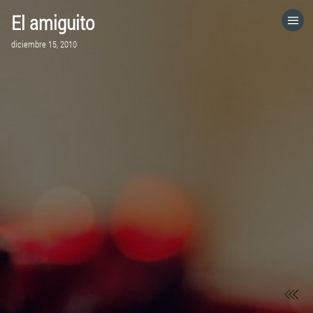
El amiguito
HOME
diciembre 15, 2010
CATEGORÍAS
VISITA EL SITIO WEB