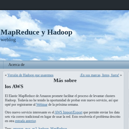
, MapReduce y Hadoop
 weblog
Acerca de
«
Versión de Hadoop que usaremos
¡En sus marcas, listos, fuera!
»
Más sobre
los AWS
El Elastic MapReduce de Amazon promete facilitar el proceso de levantar clusters
Hadoop. Todavía no he tenido la oportunidad de probar este nuevo servicio, así que
opté por registrarme al
Webinar
de la próxima semana.
Otro nuevo servicio interesante es el
AWS Import/Export
que permite enviar los data
sets vía correo tradicional en lugar de usar la red. Esto resolvería el problema descrito
en otra
entrada anterior
.
Tags:
amazon
,
aws
,
ec2
,
hadoop
,
MapReduce