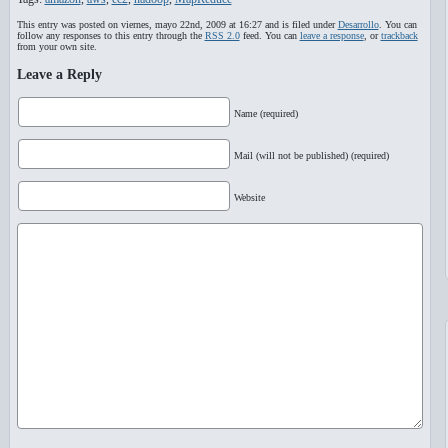
This entry was posted on viernes, mayo 22nd, 2009 at 16:27 and is filed under
Desarrollo
. You can
follow any responses to this entry through the
RSS 2.0
feed. You can
leave a response
, or
trackback
from your own site.
Leave a Reply
Name (required)
Mail (will not be published) (required)
Website