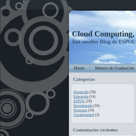
Cloud Computing
Just another Blog de ESPOL
Home
Materia de Graduación
Categorías
Desarrollo
(28)
Educación
(14)
ESPOL
(19)
Investigación
(16)
Negocios
(16)
Uncategorized
(2)
Comentarios recientes