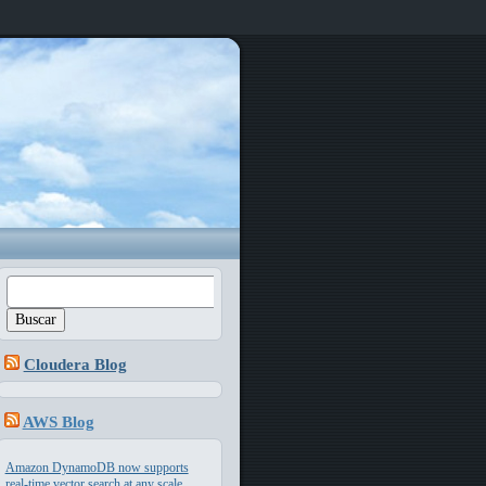
Buscar:
Cloudera Blog
AWS Blog
Amazon DynamoDB now supports
real-time vector search at any scale