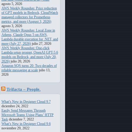
agosto 5, 2026
AWS Weekly Roundup: Price reduction
of GPT models in Bedrock, CloudWatch
managed collectors for Prometheus
metrics, and more (August 3, 2026)
agosto 3, 2026
AWS Weekly Roundup: Local Zone in
Athens, Claude Opus 5 on AWS,
Lambda durable execution for .NET, and
more (July 27, 2026)
julio 27, 2026
AWS Weekly Roundup: One-click
Lambda setup prompt, OpenAI GPT-5.6
models on Bedrock, and more (July 20,
2026)
julio 20, 2026
Amazon SQS turns 20: Two decades of
reliable messaging at scale
julio 13,
2026
Trifacta – People.
Transforming. Data
What’s New in Designer Cloud 9.7
diciembre 24, 2022
Easily Send Messages Through
Microsoft Teams Using Plans’ HTTP
Task
diciembre 7, 2022
What’s New in Designer Cloud 9.6
noviembre 29, 2022