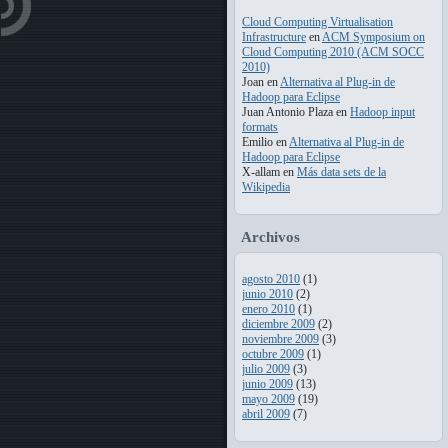
Cloud Computing Virtualisation
Infrastructure
en
ACM Symposium on
Cloud Computing 2010 (ACM SOCC
2010)
Joan
en
Alternativa al Plug-in de
Hadoop para Eclipse
Juan Antonio Plaza
en
Hadoop input
formats
Emilio
en
Alternativa al Plug-in de
Hadoop para Eclipse
X-allam
en
Más data sets de la
Wikipedia
Archivos
agosto 2010
(1)
junio 2010
(2)
enero 2010
(1)
diciembre 2009
(2)
noviembre 2009
(3)
octubre 2009
(1)
julio 2009
(3)
junio 2009
(13)
mayo 2009
(19)
abril 2009
(7)