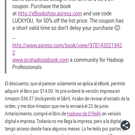
coupon. Purchase the book
at
http://eBookshop.apress.com
and use code
LUCKYOU, for 50% off the list price. The coupon has
a short valid time so don't delay your purchase 🙂
--
http://www.apress.com/book/view/978143021942
2
www.prohadoopbook.com
a community for Hadoop
Professionals
El descuento, que al parecer solamente se aplica al eBook, permite
adquirir el libro por $14.00. Yo pre-ordené la versión impresa en
Amazon $36.37 (incluyendo el S&H). Acabo de revisar el estado de la
orden, y me dice Amazon que me lo enviará el 22 de junio.
Anteriormente, compré el libro de
Hadoop de O'Reilly
en versión
digital e impresa. Todavía no me llega la impresa, pero a la digital ya
tengo acceso desde hace algunos meses. Lo he leído por partes, y