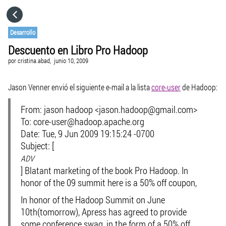
HOME
Desarrollo
Descuento en Libro Pro Hadoop
CATEGORÍAS
por
cristina.abad,
junio 10, 2009
IR A
Jason Venner envió el siguiente e-mail a la lista
core-user
de Hadoop:
From: jason hadoop <jason.hadoop@gmail.com>
VISITA EL SITIO WEB
To: core-user@hadoop.apache.org
Date: Tue, 9 Jun 2009 19:15:24 -0700
Subject: [
ADV
] Blatant marketing of the book Pro Hadoop. In
honor of the 09 summit here is a 50% off coupon,
In honor of the Hadoop Summit on June
10th(tomorrow), Apress has agreed to provide
some conference swag, in the form of a 50% off