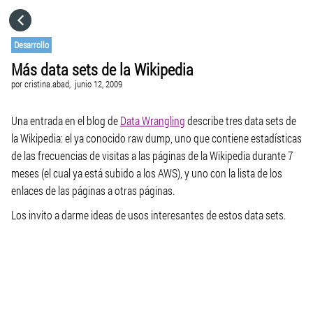
HOME
Desarrollo
Más data sets de la Wikipedia
CATEGORÍAS
por
cristina.abad,
junio 12, 2009
IR A
Una entrada en el blog de
Data Wrangling
describe tres data sets de
la Wikipedia: el ya conocido raw dump, uno que contiene estadísticas
de las frecuencias de visitas a las páginas de la Wikipedia durante 7
VISITA EL SITIO WEB
meses (el cual ya está subido a los AWS), y uno con la lista de los
enlaces de las páginas a otras páginas.
Los invito a darme ideas de usos interesantes de estos data sets.