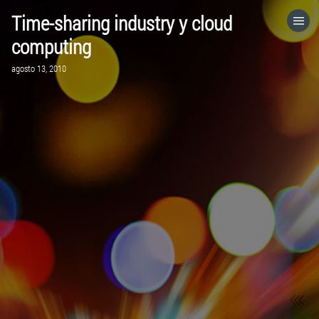
Time-sharing industry y cloud
HOME
computing
agosto 13, 2010
CATEGORÍAS
IR A
VISITA EL SITIO WEB