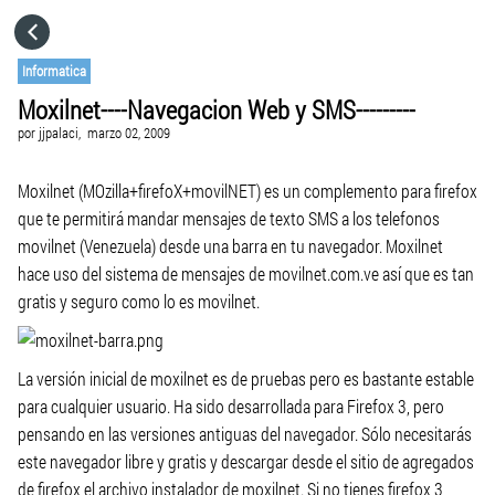
HOME
Informatica
Moxilnet----Navegacion Web y SMS---------
CATEGORÍAS
por
jjpalaci,
marzo 02, 2009
VISITA EL SITIO WEB
Moxilnet (MOzilla+firefoX+movilNET) es un complemento para firefox
que te permitirá mandar mensajes de texto SMS a los telefonos
movilnet (Venezuela) desde una barra en tu navegador. Moxilnet
hace uso del sistema de mensajes de movilnet.com.ve así que es tan
gratis y seguro como lo es movilnet.
La versión inicial de moxilnet es de pruebas pero es bastante estable
para cualquier usuario. Ha sido desarrollada para Firefox 3, pero
pensando en las versiones antiguas del navegador. Sólo necesitarás
este navegador libre y gratis y descargar desde el sitio de agregados
de firefox el archivo instalador de moxilnet. Si no tienes firefox 3,