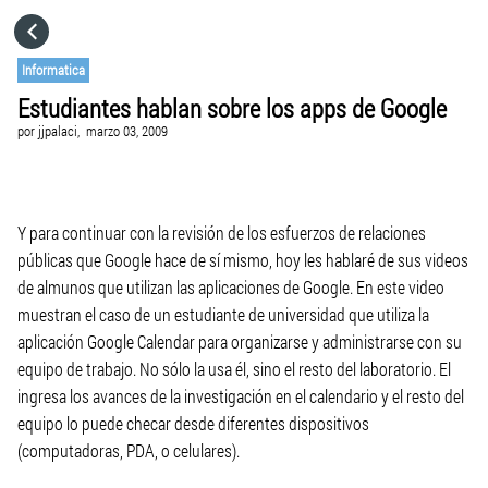
HOME
Informatica
Estudiantes hablan sobre los apps de Google
CATEGORÍAS
por
jjpalaci,
marzo 03, 2009
VISITA EL SITIO WEB
Y para continuar con la revisión de los esfuerzos de relaciones
públicas que Google hace de sí mismo, hoy les hablaré de sus videos
de almunos que utilizan las aplicaciones de Google. En este video
muestran el caso de un estudiante de universidad que utiliza la
aplicación Google Calendar para organizarse y administrarse con su
equipo de trabajo. No sólo la usa él, sino el resto del laboratorio. El
ingresa los avances de la investigación en el calendario y el resto del
equipo lo puede checar desde diferentes dispositivos
(computadoras, PDA, o celulares).