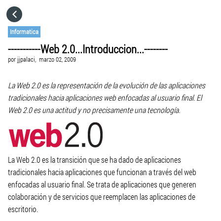
HOME
Informatica
-----------Web 2.0...Introduccion...--------
CATEGORÍAS
por
jjpalaci,
marzo 02, 2009
VISITA EL SITIO WEB
La Web 2.0 es la representación de la evolución de las aplicaciones
tradicionales hacia aplicaciones web enfocadas al usuario final. El
Web 2.0 es una actitud y no precisamente una tecnología.
La Web 2.0 es la transición que se ha dado de aplicaciones
tradicionales hacia aplicaciones que funcionan a través del web
enfocadas al usuario final. Se trata de aplicaciones que generen
colaboración y de servicios que reemplacen las aplicaciones de
escritorio.