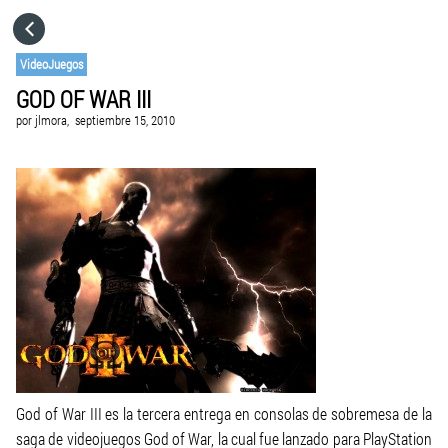
HOME
VideoJuegos
GOD OF WAR III
CATEGORÍAS
por
jlmora,
septiembre 15, 2010
IR A
VISITA EL SITIO WEB
God of War III es la tercera entrega en consolas de sobremesa de la
saga de videojuegos God of War, la cual fue lanzado para PlayStation