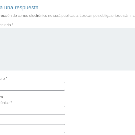
a una respuesta
rección de correo electrónico no será publicada.
Los campos obligatorios están m
ntario
*
bre
*
eo
trónico
*