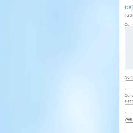
Dej
Tu di
Come
Nom
Corr
elec
Web