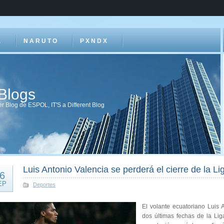
a
N A R U T O
P X N D X
 Blogs
r Blog de ESPOL, IT'S a Different Blog
Luis Antonio Valencia se perderá el cierre de la Li
6
EP
Deportes
El volante ecuatoriano Luis 
dos últimas fechas de la Lig