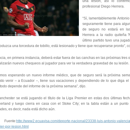
una lesión, así lo confirm
profesional Diego Herrera.
“Sí, lamentablemente Antonio 
seguramente tiene para algu
de seguro no estará en las
Herrera a la radio quiteña '
último partido tuvo una juga
oduzca una torcedura de tobillo, está lesionado y tiene que recuperarse pronto”, c
cia, en primera instancia, deberá estar fuera de las canchas en las próximas tres
alizarán nuevos chequeos al jugador para ver la verdadera gravedad de su lesión.
amos esperando un nuevo informe médico, que de seguro será la próxima seman
isto venir – a Ecuador –, tiene sus vacaciones y dependiendo de lo que diga el
 todo depende del informe de la próxima semana”, dijo.
anchester se está jugando el título de la Liga Premier en estas dos últimas fech
erland y luego cierra en casa con el Stoke City; en la tabla están a un punto 
des, es decir, nada está dicho aún.
ente:
http://www2.ecuavisa.com/deporte-nacional/23338-luis-antonio-valencia-
er-por-lesion.html