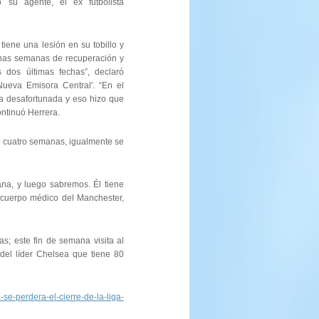
ó su agente, el ex futbolista
tiene una lesión en su tobillo y
nas semanas de recuperación y
 dos últimas fechas”, declaró
Nueva Emisora Central'. “En el
da desafortunada y eso hizo que
ontinuó Herrera.
 o cuatro semanas, igualmente se
a, y luego sabremos. Él tiene
 cuerpo médico del Manchester,
as; este fin de semana visita al
del líder Chelsea que tiene 80
se-perdera-el-cierre-de-la-liga-