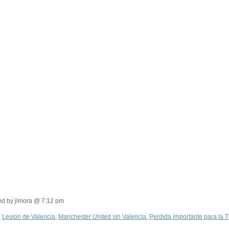
ed by jlmora @ 7:12 pm
:
Lesion de Valencia
,
Manchester United sin Valencia
,
Perdida importante para la T