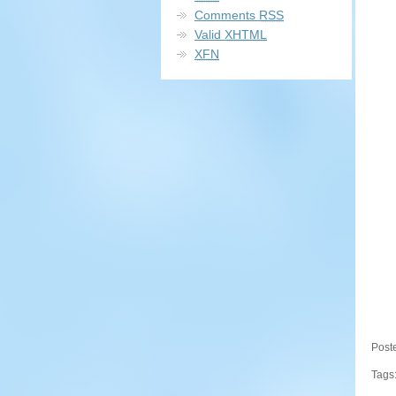
Comments
RSS
Valid
XHTML
XFN
Post
Tags