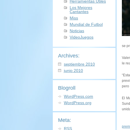
Herramientas Utiles
Los Mejores
Cantantes
Miss
Mundial de Futbol
Noticias
VideoJuegos
se pr
Archives:
Valen
le re
septiembre 2010
junio 2010
“Est
prev
pero
Blogroll
WordPress.com
El M
WordPress.org
Sund
unida
Meta:
Fu
premi
RSS