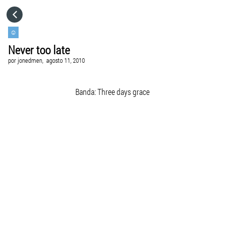
HOME
☺
Never too late
CATEGORÍAS
por
jonedmen,
agosto 11, 2010
IR A
Banda: Three days grace
VISITA EL SITIO WEB