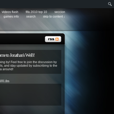
videos flash
fifa 2010 top 10
seccion
games info
search
skip to content ↓
e to Jonathan's WeB!
ing by! Feel free to join the discussion by
s, and stay updated by subscribing to the
ya around!
 181.fm