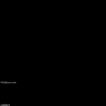
At POQbum
.com
 gallery