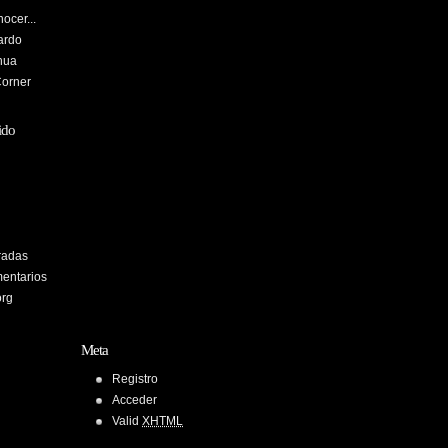
ocer...
ardo
hua
Corner
ido
radas
entarios
org
Meta
Registro
Acceder
Valid
XHTML