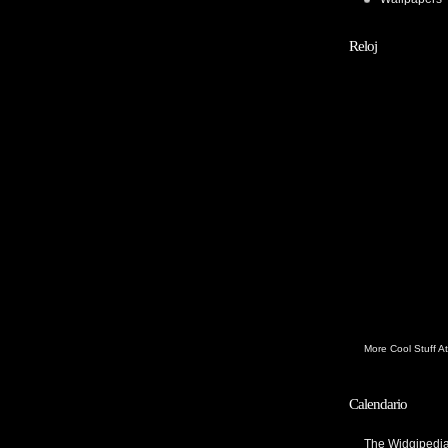
Reloj
More Cool Stuff 
Calendario
The
Widgipedia