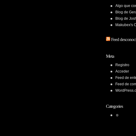
Algo que con
Blog de Ger
Blog de Jos
Makubex's 
Feed desconoc
Meta
Registro
Acceder
Feed de ent
Feed de com
WordPress.
Categories
☺