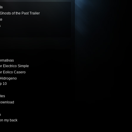
ta
- Ghosts of the Past Trailer
te
a
ernativas
 Electrico Simple
r Eolico Casero
 Hidrogeno
op 10
tes
: Download
h
on my back