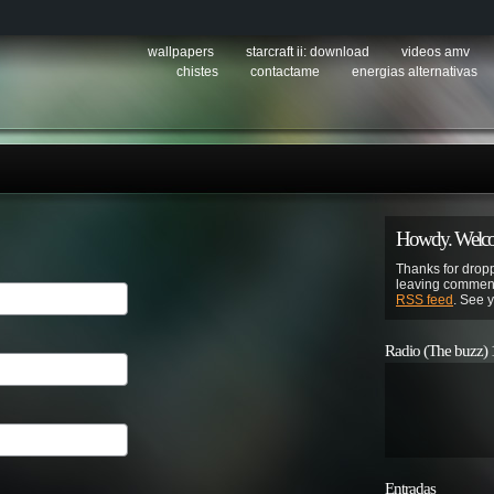
wallpapers
starcraft ii: download
videos amv
chistes
contactame
energias alternativas
Howdy. Welcom
Thanks for dropp
leaving comment
RSS feed
. See 
Radio (The buzz)
Entradas