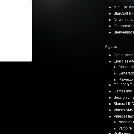
Mini Encues
StarCraft II 
Never too la
Graphmatic
Bienvenidos
Paginas
Contactame
Energias Alt
Generador
Generado
Proyecto
Fifa 2010 T
Games info
Seccion chis
Starcraft II
Videos AMV
Videos Flas
Noodles 
Vampire
Wallpapers