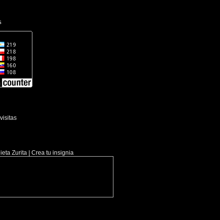
s
eta Zurita
|
Crea tu insignia