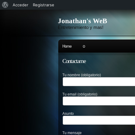
Acerca
Acceder
Registrarse
de
Jonathan's WeB
WordPress
Entretenimiento y mas!
Home
☺
Contactame
Tu nombre (obligatorio)
Tu email (obligatorio)
Asunto
Tu mensaje