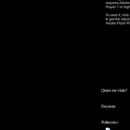
requires Adobe
Player 7 or high
To view it,
click
to get the latest
Adobe Flash Pl
Quien me visita?
Encuesta
Politecnico