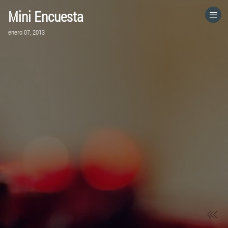
Mini Encuesta
HOME
enero 07, 2013
CATEGORÍAS
IR A
VISITA EL SITIO WEB