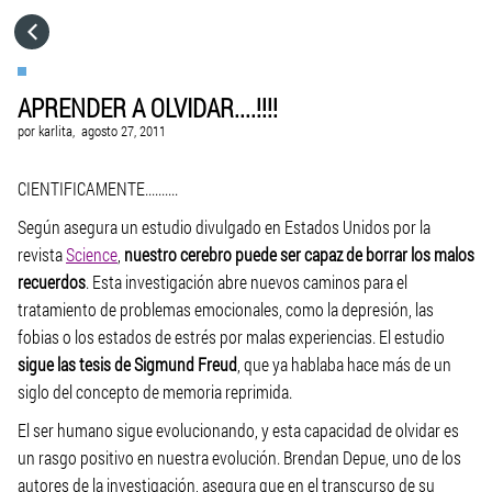
HOME
APRENDER A OLVIDAR....!!!!
CATEGORÍAS
por
karlita,
agosto 27, 2011
IR A
CIENTIFICAMENTE..........
Según asegura un estudio divulgado en Estados Unidos por la
revista
Science
,
nuestro cerebro puede ser capaz de borrar los malos
VISITA EL SITIO WEB
recuerdos
. Esta investigación abre nuevos caminos para el
tratamiento de problemas emocionales, como la depresión, las
fobias o los estados de estrés por malas experiencias. El estudio
sigue las tesis de Sigmund Freud
, que ya hablaba hace más de un
siglo del concepto de memoria reprimida.
El ser humano sigue evolucionando, y esta capacidad de olvidar es
un rasgo positivo en nuestra evolución. Brendan Depue, uno de los
autores de la investigación, asegura que en el transcurso de su