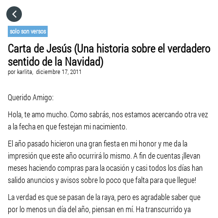
HOME
solo son versos
Carta de Jesús (Una historia sobre el verdadero
CATEGORÍAS
sentido de la Navidad)
por
karlita,
diciembre 17, 2011
IR A
Querido Amigo:
VISITA EL SITIO WEB
Hola, te amo mucho. Como sabrás, nos estamos acercando otra vez
a la fecha en que festejan mi nacimiento.
El año pasado hicieron una gran fiesta en mi honor y me da la
impresión que este año ocurrirá lo mismo. A fin de cuentas ¡llevan
meses haciendo compras para la ocasión y casi todos los días han
salido anuncios y avisos sobre lo poco que falta para que llegue!
La verdad es que se pasan de la raya, pero es agradable saber que
por lo menos un día del año, piensan en mí. Ha transcurrido ya