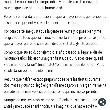
mucho tiempo cuando comprendían y agradecían de corazón lo
mucho que hice por toda la humanidad.
Pero hoy en día, da la impresión de que la mayoría de la gente apenas
si sabe por qué motivo se celebra mi cumpleaños.
Por otra parte, me gusta que la gente se reúna y lo pase bien y me
alegra sobre todo que los niños se diviertan tanto; pero aún así, creo
que la mayor parte no sabe bien de qué se trata. ¿No te parece?
Como lo que sucedió, por ejemplo, el año pasado: al llegar el día de
mi cumpleaños, hicieron una gran fiesta, pero ¿Puedes creer que ni
siquiera me invitaron? ¡Imagínate! ¡Yo era el invitado de honor! ¡Pues
se olvidaron por completo de mí!.
Resulta que habían estado preparándose para las fiestas durante
dos meses y cuando llegó el gran día me dejaron al margen. Ya me ha
pasado tantísimas veces que lo cierto es que no me sorprendió.
Aunque no me invitaron, se me ocurrió colarme sin hacer ruido.
Entré y me quedé en mi rincón. ¿Te imaginas que nadie advirtió