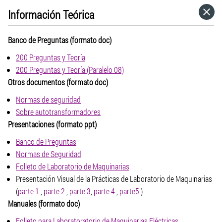
Información Teórica
HOME
Banco de Preguntas (formato doc)
CATEGORÍAS
200 Preguntas y Teoría
200 Preguntas y Teoría (Paralelo 08)
IR A
Otros documentos (formato doc)
Normas de seguridad
Sobre autotransformadores
VISITA EL SITIO WEB
Presentaciones (formato ppt)
Banco de Preguntas
Normas de Seguridad
Folleto de Laboratorio de Maquinarias
Presentación Visual de la Prácticas de Laboratorio de Maquinarias
(
parte
1
,
parte 2
,
parte 3
,
parte 4
,
parte5
)
Manuales (formato doc)
Folleto para Laboratoratorio de Maquinarias Eléctricas