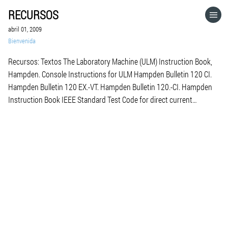
RECURSOS
HOME
abril 01, 2009
Bienvenida
CATEGORÍAS
Recursos: Textos The Laboratory Machine (ULM) Instruction Book,
Hampden. Console Instructions for ULM Hampden Bulletin 120 CI.
IR A
Hampden Bulletin 120 EX.-VT. Hampden Bulletin 120.-CI. Hampden
Instruction Book IEEE Standard Test Code for direct current
machines. Máquinas Eléctricas de corriente continua, M. Liwschitz.-
VISITA EL SITIO WEB
G. Clyde C. Whipple Teoria de las Máquinas de corriente alterna,
Alexander Langsdorf. […]