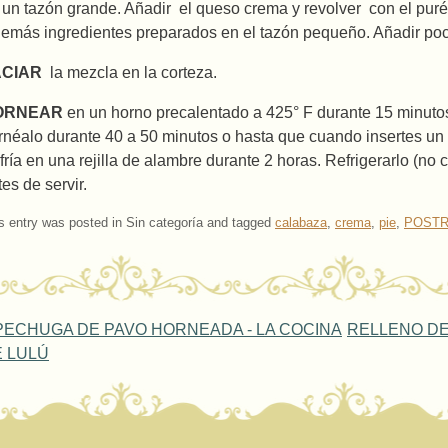
 un tazón grande. Añadir el queso crema y revolver con el pur
demás ingredientes preparados en el tazón pequeño. Añadir poc
ACIAR
la mezcla en la corteza.
ORNEAR
en un horno precalentado a 425° F durante 15 minutos
rnéalo durante 40 a 50 minutos o hasta que cuando insertes un c
fría en una rejilla de alambre durante 2 horas. Refrigerarlo (no
tes de servir.
s entry was posted in Sin categoría and tagged
calabaza
,
crema
,
pie
,
POST
ost navigation
ECHUGA DE PAVO HORNEADA - LA COCINA
RELLENO DE
 LULÚ