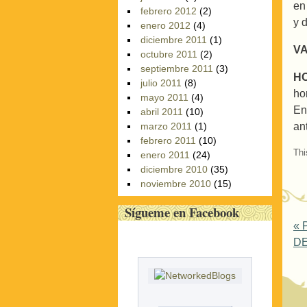
en
febrero 2012
(2)
y 
enero 2012
(4)
diciembre 2011
(1)
V
octubre 2011
(2)
septiembre 2011
(3)
H
julio 2011
(8)
ho
mayo 2011
(4)
En
abril 2011
(10)
an
marzo 2011
(1)
febrero 2011
(10)
Thi
enero 2011
(24)
diciembre 2010
(35)
noviembre 2010
(15)
Sígueme en Facebook
P
«
P
DE