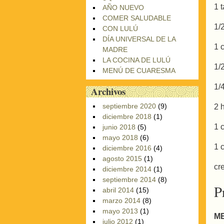
1 
AÑO NUEVO
COMER SALUDABLE
1/
CON LULÚ
DÍA UNIVERSAL DE LA
1 
MADRE
LA COCINA DE LULÚ
1/
MENÚ DE CUARESMA
1/
Archivos
septiembre 2020
(9)
2 
diciembre 2018
(1)
1 
junio 2018
(5)
mayo 2018
(6)
1 
diciembre 2016
(4)
agosto 2015
(1)
cr
diciembre 2014
(1)
septiembre 2014
(8)
P
abril 2014
(15)
marzo 2014
(8)
mayo 2013
(1)
M
julio 2012
(1)