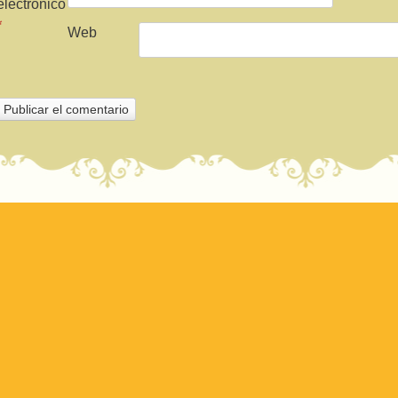
electrónico
*
Web