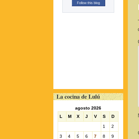
Follow this blog
La cocina de Lulú
agosto 2026
L
M
X
J
V
S
D
1
2
3
4
5
6
7
8
9