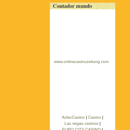
Contador mundo
www.onlinecasinozeitung.com
AztecCasino
|
Casino
|
Las vegas casinos
|
EURO CITY CASINO
|