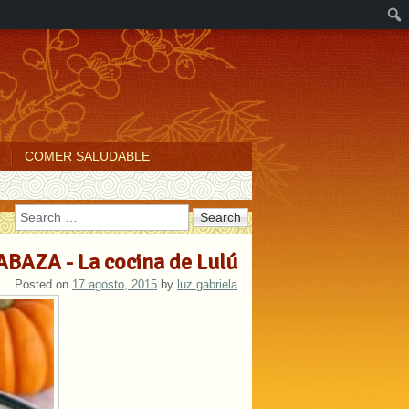
COMER SALUDABLE
Search
BAZA - La cocina de Lulú
Posted on
17 agosto, 2015
by
luz gabriela