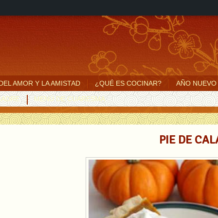
 DEL AMOR Y LA AMISTAD
¿QUÉ ES COCINAR?
AÑO NUEVO
MADRE
MENÚ DE CUARESMA
PIE DE CALA