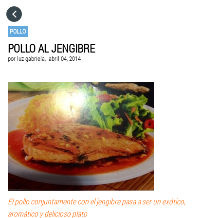
HOME
POLLO
POLLO AL JENGIBRE
CATEGORÍAS
por
luz gabriela,
abril 04, 2014
IR A
VISITA EL SITIO WEB
El pollo conjuntamente con el jengibre pasa a ser un exótico,
aromático y delicioso plato