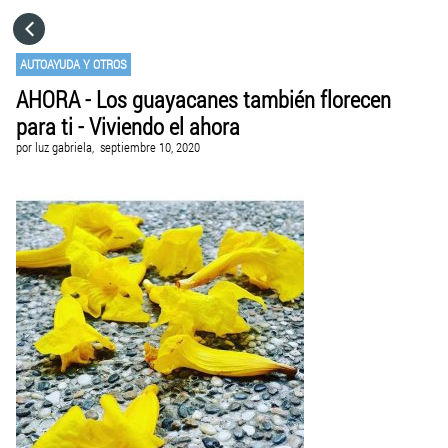
HOME
AUTOAYUDA Y OTROS
AHORA - Los guayacanes también florecen
CATEGORÍAS
para ti - Viviendo el ahora
por
luz gabriela,
septiembre 10, 2020
IR A
VISITA EL SITIO WEB