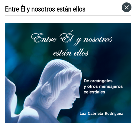
Entre Él y nosotros están ellos
HOME
CATEGORÍAS
IR A
VISITA EL SITIO WEB