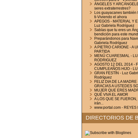
ÁNGELES Y ARCÁNGELES
seres extraterrestres?
Los guayacanes también f
ti-Viviendo el ahora
APEGOS - MATERIAL Y 
Luz Gabriela Rodríguez
Sabías que tu eres un Áng
bendición para este mun
Preparándonos para Navi
Gabriela Rodríguez
A PIETRO CARIONE - A 
PARTIDA
MENÚ CUARESMAL - LU
RODRIGUEZ
AGOSTO 12 DEL 2014 - F
CUMPLEAÑOS HIJO - LU
GRAN FESTÍN - Luz Gabri
Rodríguez
FELIZ DIA DE LA MADRE 
GRACIAS A USTEDES S
MUJER QUE ERES MAD
QUÉ VIVA EL AMOR
A LOS QUE SE FUERON, a
irán...
www.portal.com - REYE
DIRECTORIOS DE 