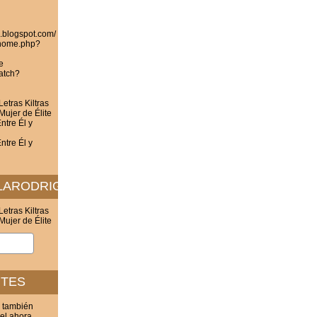
z.blogspot.com/
/home.php?
e
atch?
etras Kiltras
Mujer de Élite
ntre Él y
ntre Él y
ELARODRIGUEZ.BLOGSPOT.COM/
etras Kiltras
Mujer de Élite
NTES
 también
 el ahora