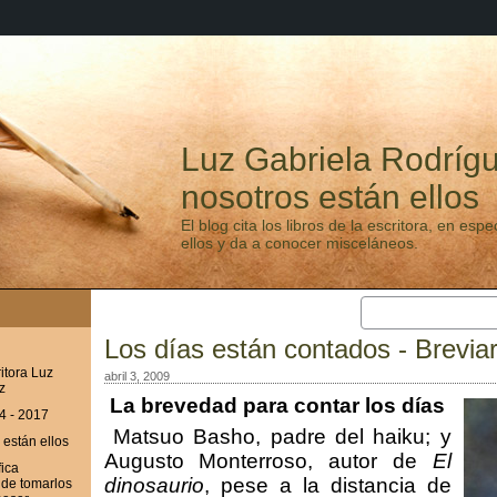
Luz Gabriela Rodrígu
nosotros están ellos
El blog cita los libros de la escritora, en esp
ellos y da a conocer misceláneos.
Los días están contados - Brevia
ritora Luz
abril 3, 2009
z
La brevedad para contar los días
4 - 2017
Matsuo Basho, padre del haiku; y
 están ellos
Augusto Monterroso, autor de
El
fica
dinosaurio
, pese a la distancia de
nde tomarlos