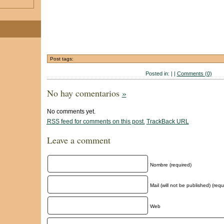
Post tags:
Posted in: | |
Comments (0)
No hay comentarios
»
No comments yet.
RSS
feed for comments on this post.
TrackBack
URL
Leave a comment
Nombre (required)
Mail (will not be published) (requ
Web