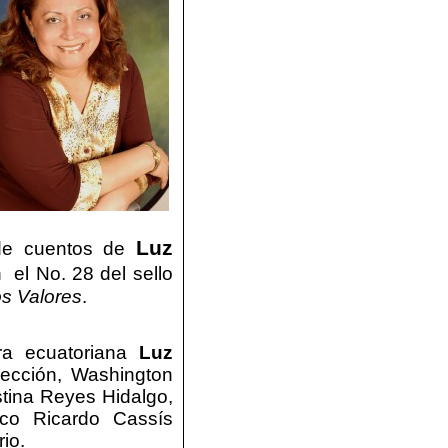
Luz
o de cuentos de
n
el No. 28 del sello
s Valores
.
ora ecuatoriana
Luz
olección, Washington
stina Reyes Hidalgo,
nico Ricardo Cassís
io.