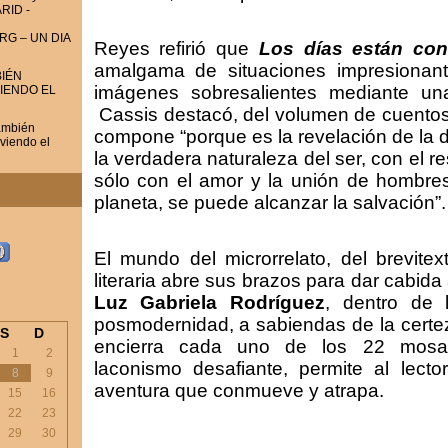
RID -
RG – UN DIA
Reyes refirió que
Los días están con
amalgama de situaciones impresionan
IÉN
imágenes sobresalientes mediante una
VIENDO EL
Cassis destacó, del volumen de cuentos, 
ambién
compone “porque es la revelación de la 
iviendo el
la verdadera naturaleza del ser, con el re
sólo con el amor y la unión de hombre
planeta, se puede alcanzar la salvación”.
El mundo del microrrelato, del brevitext
literaria abre sus brazos para dar cabida
Luz Gabriela Rodríguez
, dentro de 
posmodernidad, a sabiendas de la certez
S
D
encierra cada uno de los 22 mosa
1
2
laconismo desafiante, permite al lect
8
9
aventura que conmueve y atrapa.
15
16
22
23
29
30