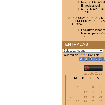
MOUSSA AG ASSA
Entrevista azul
STEVEN SPIELBE
JUNTOS
LOS GUAYACANES TAMB
FLORECEN PARA TI - VI
AHORA
Los guayacanes t
florecen para ti - V
ahora
ENTRADAS
Powered by
Translate
agosto 2026
L
M
X
J
V
3
4
5
6
7
10
11
12
13
14
17
18
19
20
21
24
25
26
27
28