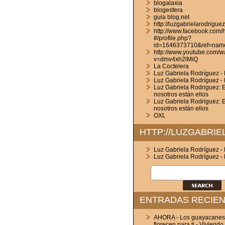
blogalaxia
blogesfera
guia blog.net
http://luzgabrielarodrigue
http://www.facebook.com
#/profile.php?
id=1646373710&ref=nam
http://www.youtube.com/w
v=dmv4xh2lMiQ
La Coctelera
Luz Gabriela Rodríguez - L
Luz Gabriela Rodríguez - 
Luz Gabriela Rodriguez: E
nosotros están ellos
Luz Gabriela Rodriguez: E
nosotros están ellos
OXL
HTTP://LUZGABRI
Luz Gabriela Rodríguez - L
Luz Gabriela Rodríguez - 
ENTRADAS RECIE
AHORA - Los guayacanes
florecen para ti - Viviendo