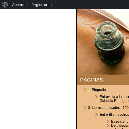
Acerca
Acceder
Registrarse
de
WordPress
PÁGINAS
1. Biografía
Entrevista a la esc
Gabriela Rodrígue
2. Libros publicados - 199
Entre Él y nosotros
Base cientí
De ti depe