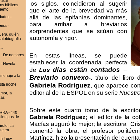
pasar
los siglos, coincidieron al sugerir
s bíblicos
iento
que el arte de la brevedad va más
allá de las epifanías dominantes,
tados -
para arribar a breviarios
eños -
sorprendentes que se sitúan con
era, quién
autonomía y rigor.
Autobiografia
..
En estas líneas, se puede
 - De nombres
establecer la coordenada perfecta
 - Novela
días están contados –
de
Los
omenaje a la
Breviario convexo
-
, título del libr
Gabriela Rodríguez
sta noche
, que aparece co
editorial de la ESPOL en su serie
Nuestro
mor, la
sas
Sobre este cuarto tomo de la escrit
RRA - 440
Gabriela Rodríguez
; el editor de la c
n tiempos de
Macías auguró lo mejor; la escritora
Cri
rolo: La
comentó la obra; el profesor politéc
ere en
Martínez, hizo la presentación del cuentar
 a Lucy