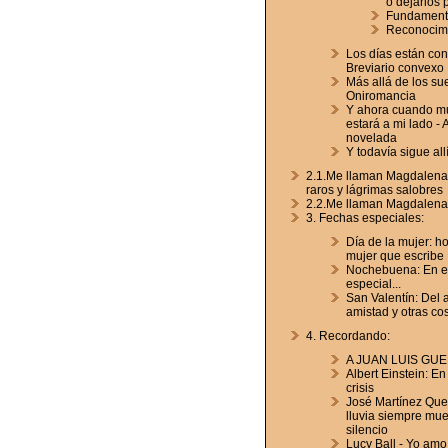
o dejarlos 
Fundamento
Reconocim
Los días están con
Breviario convexo
Más allá de los su
Oniromancia
Y ahora cuando mu
estará a mi lado - 
novelada
Y todavía sigue allí.
2.1.Me llaman Magdalena
raros y lágrimas salobres
2.2.Me llaman Magdalena
3. Fechas especiales:
Día de la mujer: h
mujer que escribe
Nochebuena: En e
especial...
San Valentín: Del a
amistad y otras co
4. Recordando:
A JUAN LUIS GUE
Albert Einstein: E
crisis
José Martínez Quei
lluvia siempre mu
silencio
Lucy Ball - Yo amo