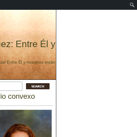
ez: Entre Él y
ecial Entre Él y nosotros están
rio convexo