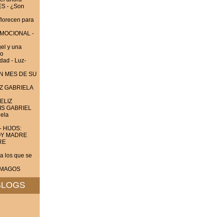
 - ¿Son
lorecen para
EMOCIONAL -
el y una
do
dad - Luz-
UN MES DE SU
Z GABRIELA
ELIZ
IS GABRIEL
ela
- HIJOS:
OY MADRE
RE
 los que se
S MAGOS
BLOGS