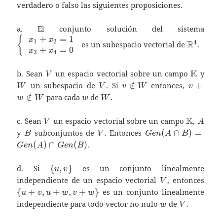
verdadero o falso las siguientes proposiciones.
\lef
a. El conjunto solución del sistema
{\be
+
=
1
\mathb
{
x
x
1
2
R
4
es un subespacio vectorial de
.
x_
+
=
0
x
x
3
4
x_3
\end
V
\mathb
K
W
b. Sean
un espacio vectorial sobre un campo
y
V
V
v\notin
v+w
un subespacio de
. Si
∈
/
entonces,
+
W
V
v
W
v
W
\notin
w
W
∈
/
para cada
de
.
w
W
w
W
W
V
\mathb
K
A
c. Sean
un espacio vectorial sobre un campo
,
V
A
B
V
Gen(A\cap
y
subconjuntos de
. Entonces
(
∩
)
=
B
V
G
e
n
A
B
B)=Gen(A)
(
)
∩
(
)
.
G
e
n
A
G
e
n
B
\cap
Gen(B)
\
d. Si
{
,
}
es un conjunto linealmente
u
v
{u,v\}
V
\
independiente de un espacio vectorial
, entonces
V
{u+
{
+
,
+
,
+
}
es un conjunto linealmente
u
v
u
w
v
w
w
V
independiente para todo vector no nulo
de
.
w
V