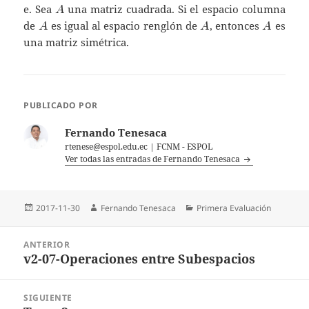
A
e. Sea
una matriz cuadrada. Si el espacio columna
A
A
A
A
de
es igual al espacio renglón de
, entonces
es
A
A
A
una matriz simétrica.
PUBLICADO POR
Fernando Tenesaca
rtenese@espol.edu.ec | FCNM - ESPOL
Ver todas las entradas de Fernando Tenesaca
Publicado
Autor
Categorías
2017-11-30
Fernando Tenesaca
Primera Evaluación
el
Navegación
ANTERIOR
de
v2-07-Operaciones entre Subespacios
Entrada
entradas
anterior:
SIGUIENTE