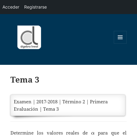
Acceder
Registrarse
MENÚ
Y
WIDGETS
Tema 3
Examen | 2017-2018 | Término 2 | Primera
Evaluación | Tema 3
\alpha
Determine los valores reales de
para que el
α