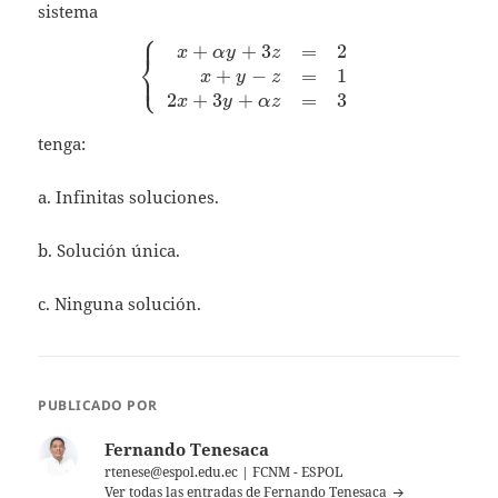
sistema
⎧
⎪
+
+
3
=
2
\left\{\begin{array}{rrr} 
x
α
y
z
⎨
⎩
+
−
=
1
⎪
x
y
z
2
+
3
+
=
3
x
y
α
z
tenga:
a. Infinitas soluciones.
b. Solución única.
c. Ninguna solución.
PUBLICADO POR
Fernando Tenesaca
rtenese@espol.edu.ec | FCNM - ESPOL
Ver todas las entradas de Fernando Tenesaca