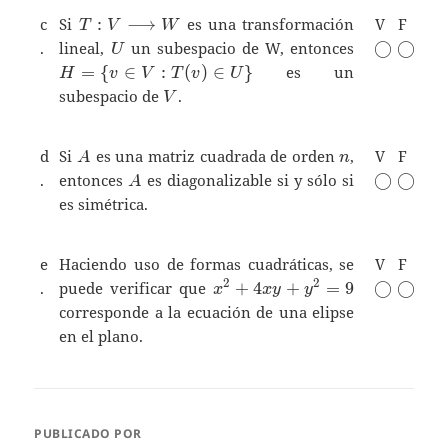
T:V
c
Si
:
⟶
es una transformación
V
F
T
V
W
\longrightarrow
U
H=\
\bigcirc
\bigci
.
lineal,
un subespacio de W, entonces
◯
◯
U
W
{
=
{
∈
:
(
)
∈
}
es un
H
v
V
T
v
U
v\in
V
subespacio de
.
V
V :
T(v)
\in
A
n
d
Si
es una matriz cuadrada de orden
,
V
F
A
n
U \}
A
\bigcirc
\bigci
.
entonces
es diagonalizable si y sólo si
◯
◯
A
es simétrica.
e
Haciendo uso de formas cuadráticas, se
V
F
x^2+4xy+y^2=9
\bigcirc
\bigci
2
2
.
puede verificar que
+
4
+
=
9
◯
◯
x
x
y
y
corresponde a la ecuación de una elipse
en el plano.
PUBLICADO POR