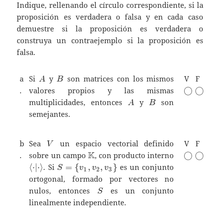
Indique, rellenando el círculo correspondiente, si la
proposición es verdadera o falsa y en cada caso
demuestre si la proposición es verdadera o
construya un contraejemplo si la proposición es
falsa.
A
B
a
Si
y
son matrices con los mismos
V
F
A
B
\bigcirc
\bigci
.
valores propios y las mismas
◯
◯
A
B
multiplicidades, entonces
y
son
A
B
semejantes.
V
b
Sea
un espacio vectorial definido
V
F
V
\mathbb{K}
K
\bigcirc
\bigci
.
sobre un campo
, con producto interno
◯
◯
\langle
S=\{
⟨
⋅
∣
⋅
⟩
. Si
=
{
,
,
}
es un conjunto
S
v
v
v
1
2
3
\cdot|\cdot
v_1,v_2,v_3
ortogonal, formado por vectores no
\rangle
\}
S
nulos, entonces
es un conjunto
S
linealmente independiente.