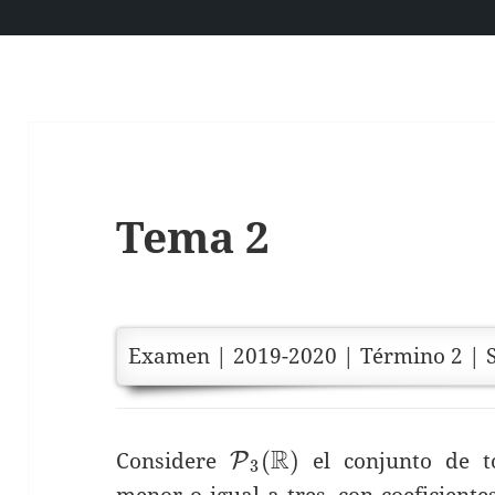
Tema 2
Examen | 2019-2020 | Término 2 | 
R
\mathcal{P}_3
(
)
Considere
el conjunto de t
P
3
(\mathbb{R})
menor o igual a tres, con coeficiente