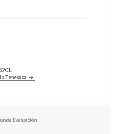
ESPOL
ndo Tenesaca
egorías
unda Evaluación