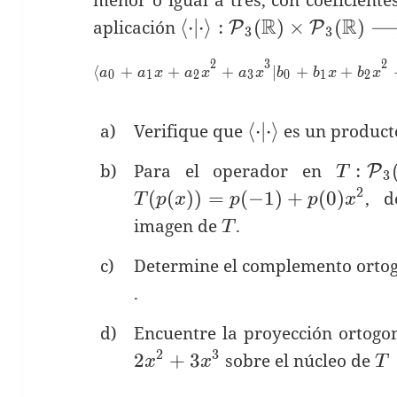
R
R
\langle \cdot |
⟨
⋅
∣
⋅
⟩
:
(
)
×
(
)
aplicación
P
P
3
3
\cdot \rangle :
2
3
2
\f
⟨
+
+
\mathcal{P}_3
+
∣
+
+
a
a
x
a
x
a
x
b
b
x
b
x
0
1
2
3
0
1
2
(\mathbb{R})
\times
\langle
⟨
⋅
∣
⋅
⟩
a)
Verifique que
es un product
\mathcal{P}_3
\cdot |
T:\ma
(\mathbb{R})
:
b)
Para el operador en
P
T
\cdot
3
(\mat
\longrightarrow
2
(
(
)
)
=
(
−
1
)
+
(
0
)
, d
\rangle
T
p
x
p
p
x
\math
\mathbb{R}
T
imagen de
.
T
c)
Determine el complemento ortogo
.
d)
Encuentre la proyección ortogo
2
3
T
2
+
3
sobre el núcleo de
x
x
T