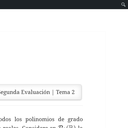
Segunda Evaluación | Tema 2
odos los polinomios de grado
\mathcal{P}_3
(
)
s reales. Considere en
la