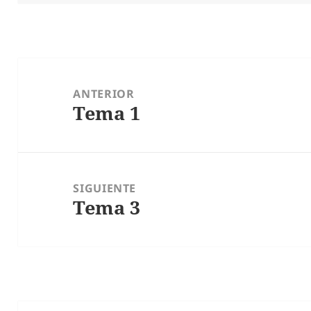
Navegación
de
ANTERIOR
Tema 1
entradas
Entrada
anterior:
SIGUIENTE
Tema 3
Entrada
siguiente: