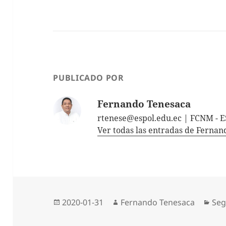
PUBLICADO POR
Fernando Tenesaca
rtenese@espol.edu.ec | FCNM - 
Ver todas las entradas de Ferna
Publicado
Autor
Cat
2020-01-31
Fernando Tenesaca
Seg
el