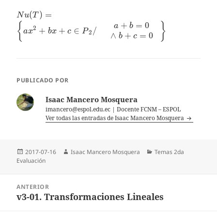
& 0 & 0
Nu(T)=\left\{
(
)
=
N
u
T
\end{array}
{a{{x}^{2}}+bx+c\in
+
=
0
{
}
a
b
\right)
2
+
+
∈
/
a
x
b
x
c
P
{{P}_{2}}}/{\begin{array}
2
∧
+
=
0
b
c
{r} & a+b=0 \\ & \wedge
\text{ }b+c=0
\end{array}}\; \right\}
PUBLICADO POR
Isaac Mancero Mosquera
imancero@espol.edu.ec | Docente FCNM – ESPOL
Ver todas las entradas de Isaac Mancero Mosquera
Publicado
Autor
Categorías
2017-07-16
Isaac Mancero Mosquera
Temas 2da
el
Evaluación
Navegación
ANTERIOR
de
v3-01. Transformaciones Lineales
Entrada
entradas
anterior: