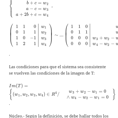
⎪
⎨
\begin{array}
+
=
b
c
w
2
,
⎪
⎪
⎩
⎪
{rcl} a+b=
−
=
a
c
w
3
{{w}_{1}} \\
+
2
+
=
a
b
c
w
4
b+c=
⎛
⎞
⎛
{{w}_{2}} \\
1
1
0
1
1
0
\left( \begin{array}{rrr|r
w
1
⎜
⎟
⎜
⎜
⎟
⎜
a-c=
0
1
1
0
1
1
⎜
⎟
⎜
w
2
∼
.
.
.
{{w}_{3}} \\
1
0
−
1
0
0
0
+
−
⎝
⎠
⎝
w
w
w
3
3
2
a+2b+c=
1
2
1
0
0
0
−
−
w
w
w
4
4
2
{{w}_{4}}
\end{array}
.
\right.
Las condiciones para que el sistema sea consistente
se vuelven las condiciones de la imagen de T:
{Im}(T)=\left\{
(
)
=
I
m
T
{({{w}_{1}},{{w}_{2}},
+
−
=
0
{
}
w
w
w
3
2
1
4
(
,
,
,
)
∈
/
w
w
w
w
R
{{w}_{3}},{{w}_{4}})\in
1
2
3
4
∧
−
−
=
0
w
w
w
4
2
1
{{R}^{4}}}/{\begin{array}
.
{r} & {{w}_{3}}+
{{w}_{2}}-{{w}_{1}}=0 \\
Núcleo.- Según la definición, se debe hallar todos los