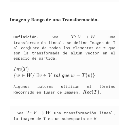
\upsilon 
(T)\le 
\dim(V)
Imagen y Rango de una Transformación.
T{:}\ 
:
→
Definición.
 Sea 
T
V
W
 una 
V\rightarrow 
transformación lineal, se define Imagen de T 
al conjunto de todos los elementos de W que 
W
son la transformada de algún vector en el 
espacio de partida: 

{Im}
(
)
=
I
m
T
(T)=\left\
{
∈
/
∃
∈
=
(
)
}
w
W
v
V
t
a
l
q
u
e
w
T
v
{ w\in 
W/\text{ 
Algunos autores utilizan el término 
Rec(T)
(
)
Recorrido en lugar de Imagen, 
R
e
c
T
}\exists 
v\in 
V\text{ 
}tal\text{ 
T{:}\ 
:
→
 Sea 
T
V
W
 una transformación lineal, 
}que\text{ 
V\rightarrow 
}w=T(v) 
W