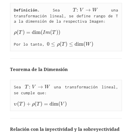
\right\}
T{:}\ 
:
→
Definición.
 Sea 
T
V
W
 una 
V\rightarrow 
transformación lineal, se define rango de T 
a la dimensión de la respectiva Imagen: 

W
\rho 
(
)
=
d
i
m
(
(
)
)
ρ
T
I
m
T
(T)=\dim({Im}
0\le \rho 
0
≤
(
)
≤
d
i
m
(
)
(T))
Por lo tanto, 
ρ
T
W
(T)\le 
\dim(W)
Teorema de la Dimensión
T{:}\ 
:
→
Sea 
T
V
W
 una transformación lineal, 
V\rightarrow 
se cumple que: 

W
\upsilon(T) + 
(
)
+
(
)
=
d
i
m
(
)
υ
T
ρ
T
V
\rho(T)=\dim(V)
Relación con la inyectividad y la sobreyectividad