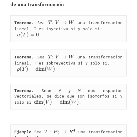
de una transformación
T{:}\ 
:
→
Teorema.
 Sea 
T
V
W
 una transformación 
V\rightarrow 
lineal, T es inyectiva si y solo si:

\upsilon(T) 
(
)
=
0
W
υ
T
= 0
T{:}\ 
:
→
Teorema.
 Sea 
T
V
W
 una transformación 
V\rightarrow 
lineal, T es sobreyectiva si y solo si:

\rho(T) 
(
)
=
d
i
m
(
)
W
ρ
T
W
= 
\dim(W)
Teorema.
 Sean V y W dos espacios 
vectoriales, se dice que son isomorfos si y 
\dim(V) 
d
i
m
(
)
=
d
i
m
(
)
solo si 
V
W
= 
\dim(W)
4
T:
:
→
Ejemplo
 Sea 
T
P
R
 una transformación 
2