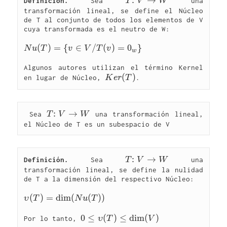
T{:}\ 
:
→
Definición.
 Sea 
T
V
W
 una 
V\rightarrow 
transformación lineal, se define el Núcleo 
de T al conjunto de todos los elementos de V 
W
cuya transformada es el neutro de W: 

Nu(T)=\left\
(
)
=
{
∈
/
(
)
=
0
}
N
u
T
v
V
T
v
w
{ v\in 
Algunos autores utilizan el término Kernel 
V/T(v)=
Ker(T)
(
)
en lugar de Núcleo, 
K
e
r
T
{{0}_{w}} 
\right\}
T{:}\ 
:
→
 Sea 
T
V
W
 una transformación lineal, 
V\rightarrow 
W
T{:}\ 
:
→
Definición.
 Sea 
T
V
W
 una 
V\rightarrow 
transformación lineal, se define la nulidad 
de T a la dimensión del respectivo Núcleo: 

W
\upsilon 
(
)
=
d
i
m
(
(
)
)
υ
T
N
u
T
(T)=\dim(Nu(T))
0\le 
0
≤
(
)
≤
d
i
m
(
)
Por lo tanto, 
υ
T
V