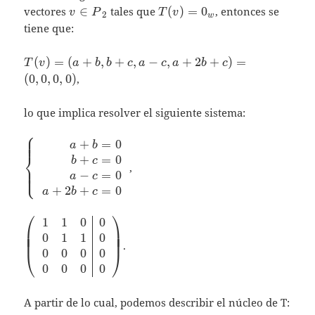
& \wedge \text{ }
v\in
T(v)=
vectores
∈
tales que
(
)
=
0
, entonces se
v
P
T
v
{{w}_{4}}-{{w}_{2}}-
2
w
{{P}_{2}}
{0}_{w}
tiene que:
{{w}_{1}}=0
\end{array}}\; \right\}
T(v)=
(
)
=
(
+
,
+
,
−
,
+
2
+
)
=
T
v
a
b
b
c
a
c
a
b
c
(a+b,b+c,a-
(
0
,
0
,
0
,
0
)
,
c,a+2b+c)=
(0,0,0,0)
lo que implica resolver el siguiente sistema:
⎧
⎪
⎪
⎪
+
=
0
\left\{
a
b
⎨
\begin{array}
+
=
0
b
c
,
⎪
⎪
⎩
⎪
{rcl} a+b=
−
=
0
a
c
{0} \\ b+c=
+
2
+
=
0
a
b
c
{0} \\ a-c=
⎛
⎞
{0} \\
1
1
0
0
\left(
⎜
⎟
⎜
⎟
a+2b+c={0}
\begin{array}
0
1
1
0
⎜
⎟
.
\end{array}
{rrr|r} 1 & 1
0
0
0
0
⎝
⎠
\right.
& 0 & 0 \\ 0
0
0
0
0
& 1 & 1 & 0
\\ 0 & 0 & 0
A partir de lo cual, podemos describir el núcleo de T:
& 0 \\ 0 & 0